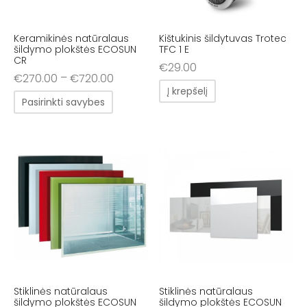
Keramikinės natūralaus
Kištukinis šildytuvas Trotec
šildymo plokštės ECOSUN
TFC 1 E
CR
€
29.00
–
€
270.00
€
720.00
Į krepšelį
Pasirinkti savybes
Stiklinės natūralaus
Stiklinės natūralaus
šildymo plokštės ECOSUN
šildymo plokštės ECOSUN