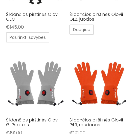
Šildančios pirštinės Glovii
Šildančios pirštinės Glovii
GEG
GLB, juodos
€
145.00
Daugiau
Pasirinkti savybes
Šildančios pirštinės Glovii
Šildančios pirštinės Glovii
GLG, pilkos
GLR, raudonos
€
191.00
€
191.00