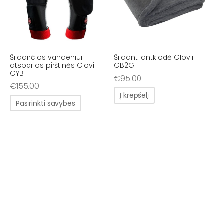
Šildančios vandeniui
Šildanti antklodė Glovii
atsparios pirštinės Glovii
GB2G
GYB
€
95.00
€
155.00
Į krepšelį
Pasirinkti savybes