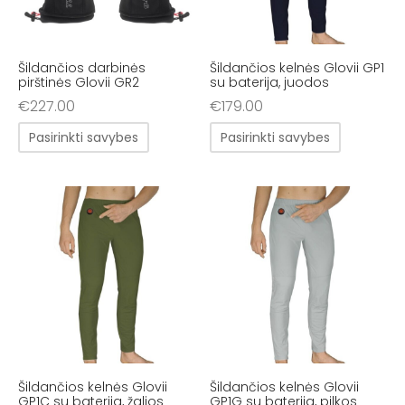
Šildančios darbinės
Šildančios kelnės Glovii GP1
pirštinės Glovii GR2
su baterija, juodos
€
227.00
€
179.00
Pasirinkti savybes
Pasirinkti savybes
Šildančios kelnės Glovii
Šildančios kelnės Glovii
GP1C su baterija, žalios
GP1G su baterija, pilkos