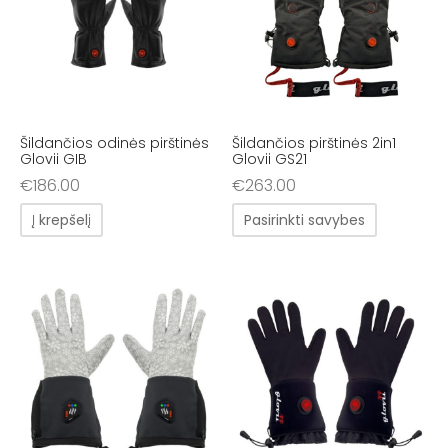
Šildančios odinės pirštinės
Šildančios pirštinės 2in1
Glovii GIB
Glovii GS21
€
186.00
€
263.00
Į krepšelį
Pasirinkti savybes