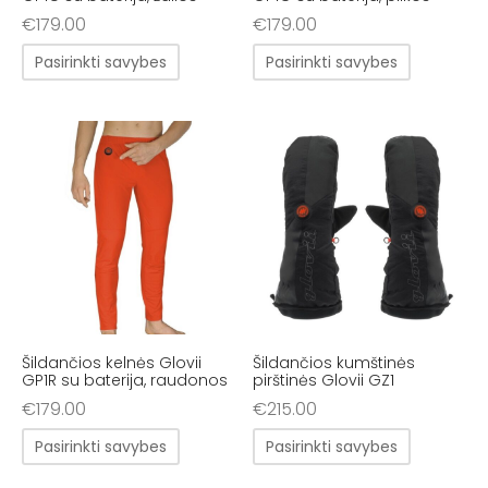
€
179.00
€
179.00
Pasirinkti savybes
Pasirinkti savybes
Šildančios kelnės Glovii
Šildančios kumštinės
GP1R su baterija, raudonos
pirštinės Glovii GZ1
€
179.00
€
215.00
Pasirinkti savybes
Pasirinkti savybes