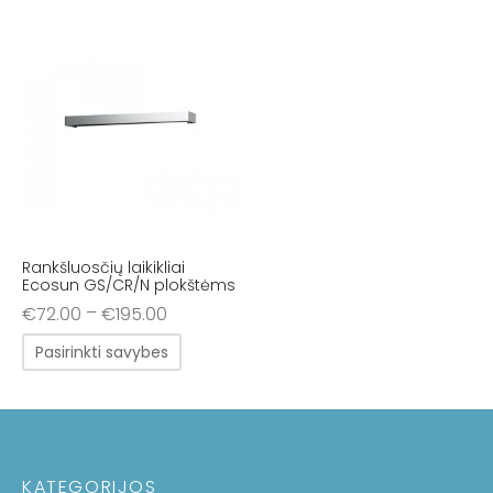
Rankšluosčių laikikliai
Ecosun GS/CR/N plokštėms
–
€
72.00
€
195.00
Pasirinkti savybes
KATEGORIJOS