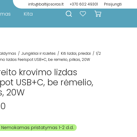
info@baltijosoras.lt
+370 602 49301
Prisijungti
ymas
Kita
aldymas
/
Jungikliai ir rozetės
/
Kiti lizdai, priedai
/
1/2
imo lizdas Feelspot USB+C, be rėmelio, pilkas, 20W
reito krovimo lizdas
spot USB+C, be rėmelio,
s, 20W
00