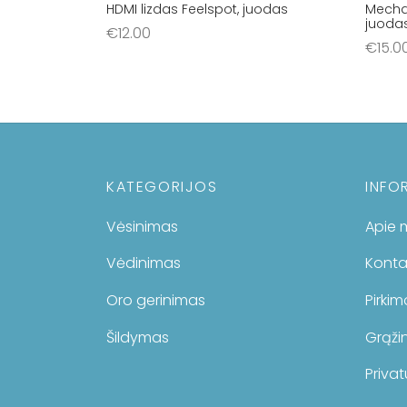
HDMI lizdas Feelspot, juodas
Mechan
juoda
€
12.00
€
15.0
Į krepšelį
Į krep
KATEGORIJOS
INFO
Vėsinimas
Apie 
Vėdinimas
Konta
Oro gerinimas
Pirki
Šildymas
Grąžin
Privat