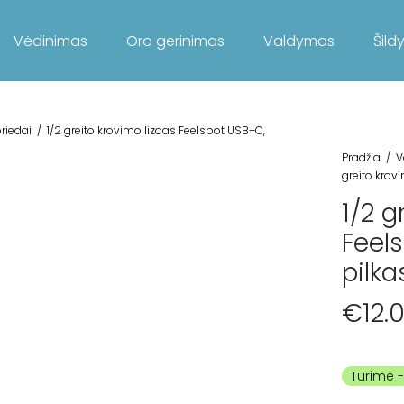
Vėdinimas
Oro gerinimas
Valdymas
Šild
 priedai
/
1/2 greito krovimo lizdas Feelspot USB+C,
Pradžia
/
V
greito krov
1/2 g
Feel
pilka
€
12.
Turime