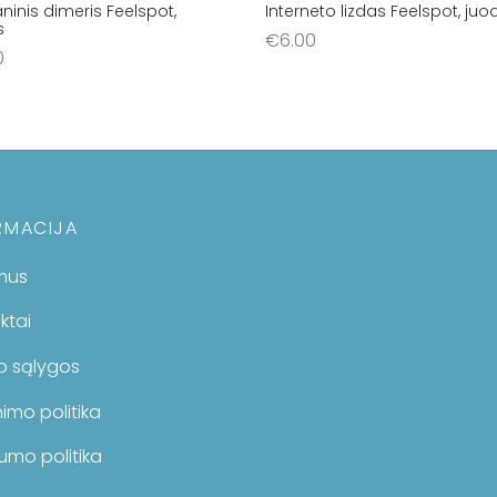
inis dimeris Feelspot,
Interneto lizdas Feelspot, ju
s
€
6.00
0
Į krepšelį
šelį
RMACIJA
mus
ktai
mo sąlygos
imo politika
umo politika