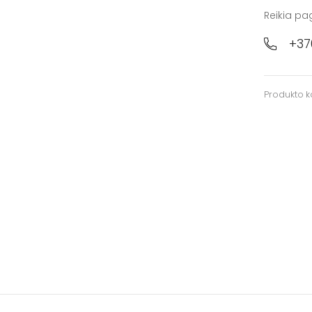
Reikia pa
+37
Produkto 