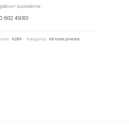
galbos? Susisiekime:
0 602 49301
kodas:
6289
Kategorija:
Kiti lizdai, priedai