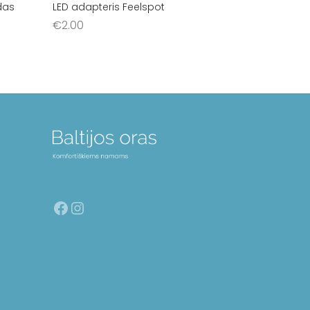
odas
LED adapteris Feelspot
€
2.00
Į krepšelį
Facebook
Instagram