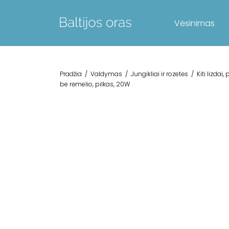
Vėsinimas
Pradžia
/
Valdymas
/
Jungikliai ir rozetės
/
Kiti lizdai,
be rėmelio, pilkas, 20W