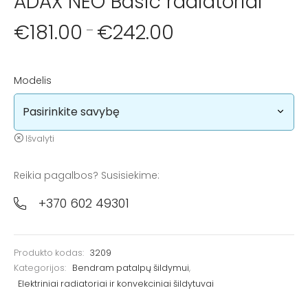
ADAX NEO Basic radiatoriai
€
181.00
€
242.00
–
Modelis
Išvalyti
Reikia pagalbos? Susisiekime:
+370 602 49301
Produkto kodas:
3209
Kategorijos:
Bendram patalpų šildymui
,
Elektriniai radiatoriai ir konvekciniai šildytuvai