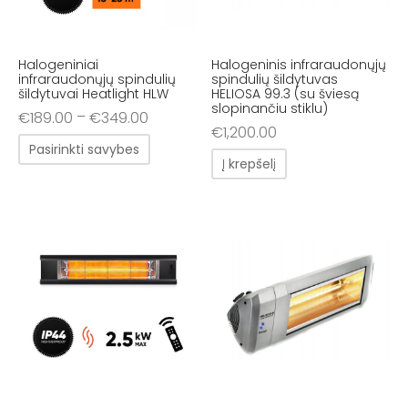
Halogeniniai
Halogeninis infraraudonųjų
infraraudonųjų spindulių
spindulių šildytuvas
šildytuvai Heatlight HLW
HELIOSA 99.3 (su šviesą
slopinančiu stiklu)
–
€
189.00
€
349.00
€
1,200.00
Pasirinkti savybes
Į krepšelį