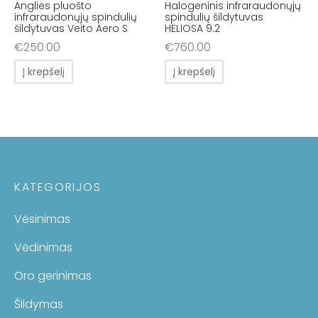
Anglies pluošto
Halogeninis infraraudonųjų
infraraudonųjų spindulių
spindulių šildytuvas
šildytuvas Veito Aero S
HELIOSA 9.2
€
250.00
€
760.00
Į krepšelį
Į krepšelį
KATEGORIJOS
Vėsinimas
Vėdinimas
Oro gerinimas
Šildymas