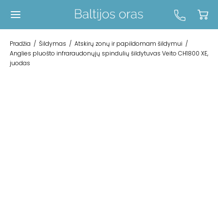
Pradžia
/
Šildymas
/
Atskirų zonų ir papildomam šildymui
/
Anglies pluošto infraraudonųjų spindulių šildytuvas Veito CH1800 XE,
juodas