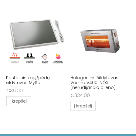
Postalinis kojų/pėdų
Halogeninis šildytuvas
šildytuvas MySo
Varma V400 INOX
(nerūdijančio plieno)
€
36.00
€
334.00
Į krepšelį
Į krepšelį