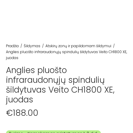
Pradžia
/
Šildymas
/
Atskirų zonų ir papildomam šildymui
/
Anglies pluošto infraraudonųjų spindulių šildytuvas Veito CH1800 XE,
juodas
Anglies pluošto
infraraudonųjų spindulių
šildytuvas Veito CH1800 XE,
juodas
€
188.00