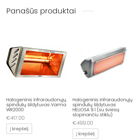
Panašūs produktai
Halogeninis infraraudonųjų
Halogeninis infraraudonųjų
spindulių šildytuvas Varma
spindulių šildytuvas
WR2000
HELIOSA 9.1 (su šviesą
slopinančiu stiklu)
€
417.00
€
499.00
Į krepšelį
Į krepšelį