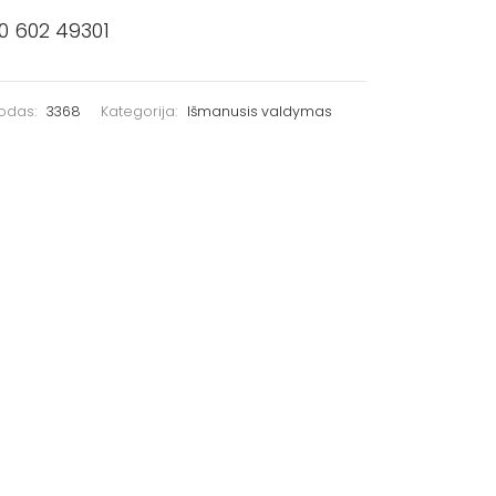
0 602 49301
kodas:
3368
Kategorija:
Išmanusis valdymas