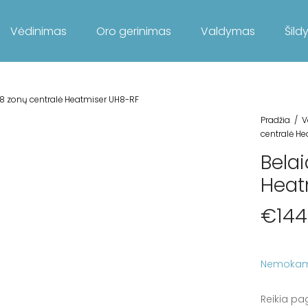
Vėdinimas
Oro gerinimas
Valdymas
Šild
8 zonų centralė Heatmiser UH8-RF
Pradžia
/
V
centralė H
Belai
Heat
€
144
Nemokam
Reikia pa