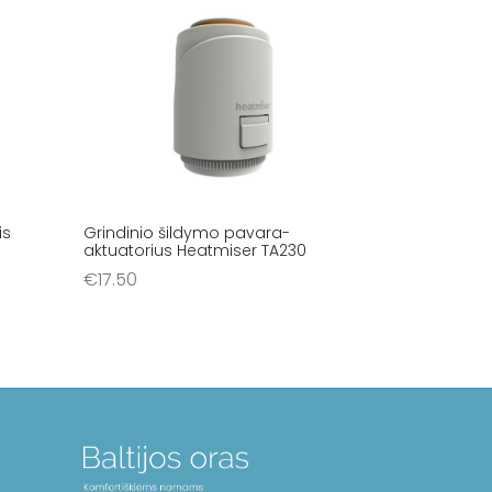
is
Grindinio šildymo pavara-
aktuatorius Heatmiser TA230
€
17.50
Į krepšelį