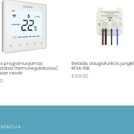
dis programuojamas
Belaidis daugiafunkcis jungikl
tatas (termoreguliatorius)
RFSA-61B
ser neoAir
€
69.00
00
Į krepšelį
šelį
RMACIJA