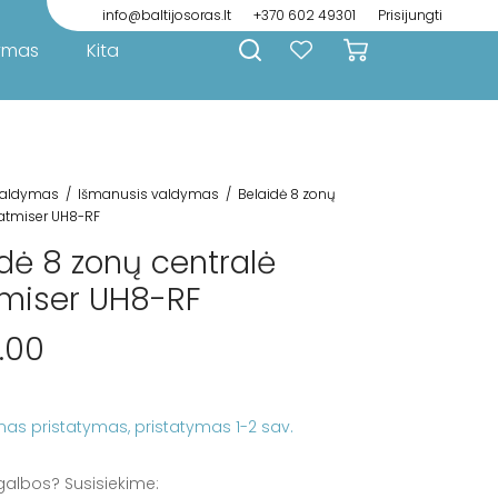
info@baltijosoras.lt
+370 602 49301
Prisijungti
ymas
Kita
aldymas
/
Išmanusis valdymas
/
Belaidė 8 zonų
eatmiser UH8-RF
dė 8 zonų centralė
miser UH8-RF
.00
as pristatymas
galbos? Susisiekime: