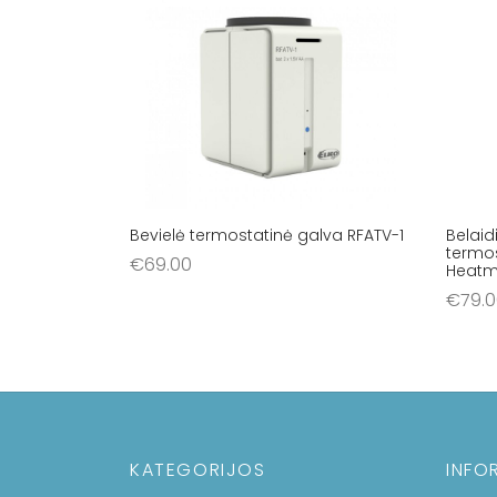
Bevielė termostatinė galva RFATV-1
Belai
termos
€
69.00
Heatmi
Į krepšelį
€
79.
Į krep
KATEGORIJOS
INFO