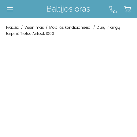
Pradžia
/
Vėsinimas
/
Mobilūs kondicionieriai
/
Durų ir langų
tarpinė Trotec AirLock 1000