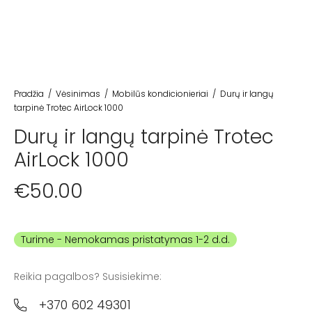
Pradžia
/
Vėsinimas
/
Mobilūs kondicionieriai
/
Durų ir langų
tarpinė Trotec AirLock 1000
Durų ir langų tarpinė Trotec
AirLock 1000
€
50.00
Turime
Reikia pagalbos? Susisiekime:
+370 602 49301