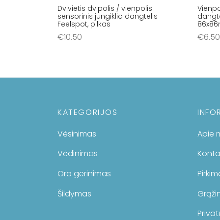
Dvivietis dvipolis / vienpolis
Vienpo
sensorinis jungiklio dangtelis
dangte
Feelspot, pilkas
86x8
€
10.50
€
6.50
Į krepšelį
Į krep
KATEGORIJOS
INFO
Vėsinimas
Apie 
Vėdinimas
Konta
Oro gerinimas
Pirki
Šildymas
Grąžin
Privat