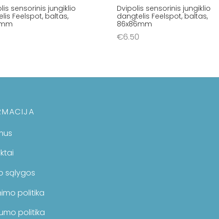
lis sensorinis jungiklio
Dvipolis sensorinis jungiklio
lis Feelspot, baltas,
dangtelis Feelspot, baltas,
6mm
86x86mm
€
6.50
šelį
Į krepšelį
RMACIJA
mus
ktai
mo sąlygos
imo politika
umo politika