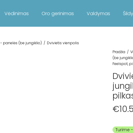
Vėdinimas
Oro gerinimas
Valdymas
Šild
 - panelės (be jungiklio)
/
Dvivietis vienpolis
Pradžia
/
V
(be jungikli
Feelspot, pi
Dvivi
jungi
pilka
€
10.
Turime