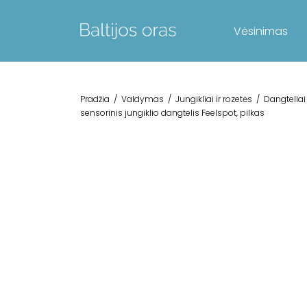
Vėsinimas
Pradžia
/
Valdymas
/
Jungikliai ir rozetės
/
Dangteliai
sensorinis jungiklio dangtelis Feelspot, pilkas