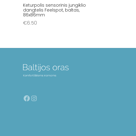
Keturpolis sensorinis jungiklio
dangtelis Feelspot, baltas,
86x86mm
€
6.50
Į krepšelį
Facebook
Instagram