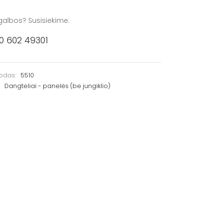
galbos? Susisiekime:
0 602 49301
kodas:
5510
:
Dangteliai - panelės (be jungiklio)