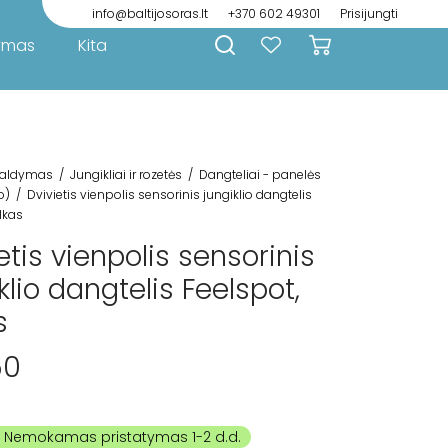
info@baltijosoras.lt
+370 602 49301
Prisijungti
ymas
Kita
aldymas
/
Jungikliai ir rozetės
/
Dangteliai - panelės
o)
/
Dvivietis vienpolis sensorinis jungiklio dangtelis
lkas
etis vienpolis sensorinis
klio dangtelis Feelspot,
s
50