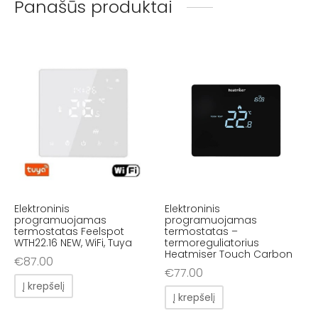
Panašūs produktai
Elektroninis
Elektroninis
programuojamas
programuojamas
termostatas Feelspot
termostatas –
WTH22.16 NEW, WiFi, Tuya
termoreguliatorius
Heatmiser Touch Carbon
€
87.00
€
77.00
Į krepšelį
Į krepšelį