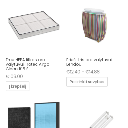
True HEPA filtras oro
Priešfiltris oro valytuvui
valytuvui Trotec Airgo
Lendou
Clean 105 S
–
€
12.40
€
14.88
€
108.00
Pasirinkti savybes
Į krepšelį