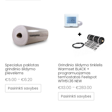
Specialus paklotas
Grindinio šildymo tinklelis
grindinio šildymo
Warmset BLACK +
plėvelėms
programuojamas
termostatas Feelspot
–
€
5.00
€
6.20
WTH51.36 NEW
–
€
113.00
€
283.00
Pasirinkti savybes
Pasirinkti savybes