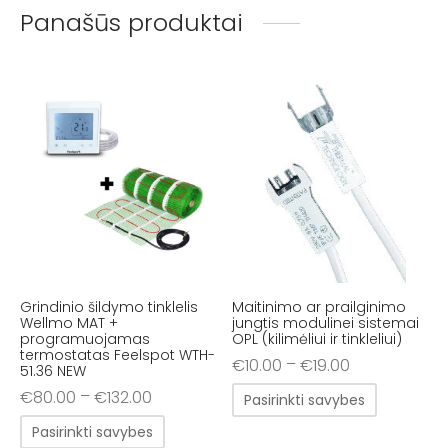
Panašūs produktai
Grindinio šildymo tinklelis
Maitinimo ar prailginimo
Wellmo MAT +
jungtis modulinei sistemai
programuojamas
OPL (kilimėliui ir tinkleliui)
termostatas Feelspot WTH-
–
€
10.00
€
19.00
51.36 NEW
–
€
80.00
€
132.00
Pasirinkti savybes
Pasirinkti savybes