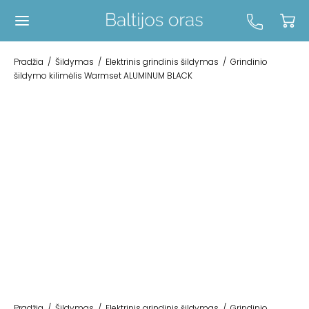
Pradžia
/
Šildymas
/
Elektrinis grindinis šildymas
/
Grindinio
šildymo kilimėlis Warmset ALUMINUM BLACK
Pradžia
/
Šildymas
/
Elektrinis grindinis šildymas
/
Grindinio