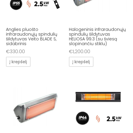
Anglies pluošto
Halogeninis infraraudonųjų
infraraudonųjų spindulių
spindulių šildytuvas
šildytuvas Veito BLADE S,
HELIOSA 99.3 (su šviesą
sidabrinis
slopinančiu stiklu)
€
330.00
€
1,200.00
Į krepšelį
Į krepšelį