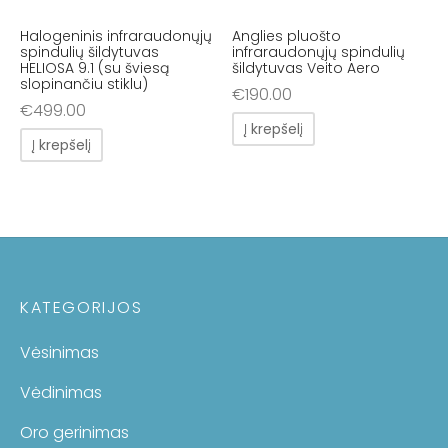
Halogeninis infraraudonųjų
Anglies pluošto
spindulių šildytuvas
infraraudonųjų spindulių
HELIOSA 9.1 (su šviesą
šildytuvas Veito Aero
slopinančiu stiklu)
€
190.00
€
499.00
Į krepšelį
Į krepšelį
KATEGORIJOS
Vėsinimas
Vėdinimas
Oro gerinimas