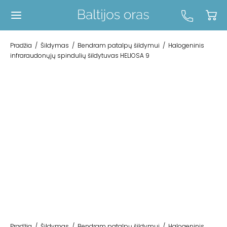
Pradžia
/
Šildymas
/
Bendram patalpų šildymui
/
Halogeninis
infraraudonųjų spindulių šildytuvas HELIOSA 9
Pradžia
/
Šildymas
/
Bendram patalpų šildymui
/
Halogeninis