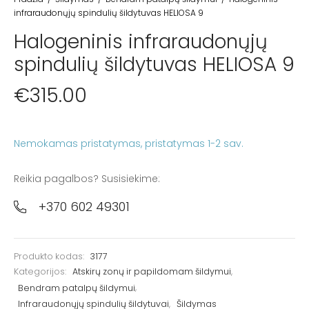
infraraudonųjų spindulių šildytuvas HELIOSA 9
Halogeninis infraraudonųjų
spindulių šildytuvas HELIOSA 9
€
315.00
Nemokamas pristatymas
Reikia pagalbos? Susisiekime:
+370 602 49301
Produkto kodas:
3177
Kategorijos:
Atskirų zonų ir papildomam šildymui
,
Bendram patalpų šildymui
,
Infraraudonųjų spindulių šildytuvai
,
Šildymas