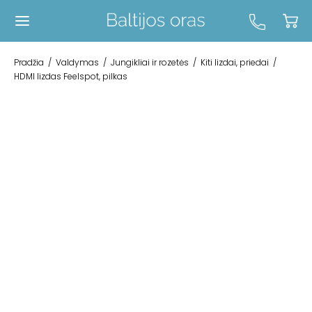
Pradžia
/
Valdymas
/
Jungikliai ir rozetės
/
Kiti lizdai, priedai
/
HDMI lizdas Feelspot, pilkas