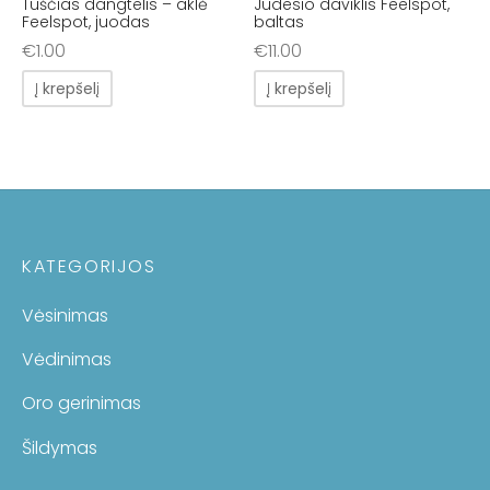
Tuščias dangtelis – aklė
Judesio daviklis Feelspot,
Feelspot, juodas
baltas
€
1.00
€
11.00
Į krepšelį
Į krepšelį
KATEGORIJOS
Vėsinimas
Vėdinimas
Oro gerinimas
Šildymas