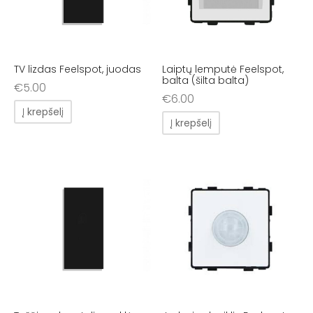
TV lizdas Feelspot, juodas
Laiptų lemputė Feelspot,
balta (šilta balta)
€
5.00
€
6.00
Į krepšelį
Į krepšelį