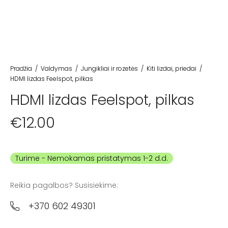
Pradžia
/
Valdymas
/
Jungikliai ir rozetės
/
Kiti lizdai, priedai
/
HDMI lizdas Feelspot, pilkas
HDMI lizdas Feelspot, pilkas
€
12.00
Turime
Reikia pagalbos? Susisiekime:
+370 602 49301