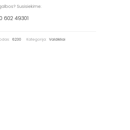
galbos? Susisiekime:
0 602 49301
kodas:
6230
Kategorija:
Valdikliai