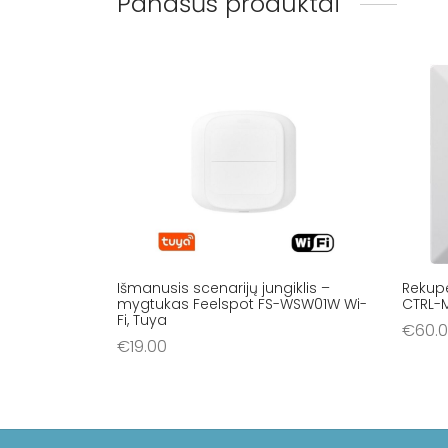
Panašūs produktai
Išmanusis scenarijų jungiklis –
Rekupe
mygtukas Feelspot FS-WSW01W Wi-
CTRL-M
Fi, Tuya
€
60.
€
19.00
Į krep
Į krepšelį