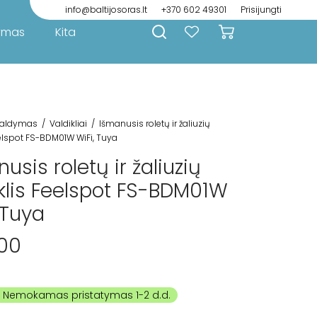
info@baltijosoras.lt
+370 602 49301
Prisijungti
ymas
Kita
aldymas
/
Valdikliai
/
Išmanusis roletų ir žaliuzių
eelspot FS-BDM01W WiFi, Tuya
usis roletų ir žaliuzių
iklis Feelspot FS-BDM01W
 Tuya
00