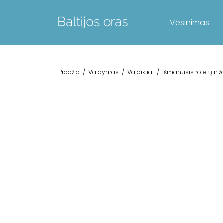
Vėsinimas
Pradžia
/
Valdymas
/
Valdikliai
/
Išmanusis roletų ir ž