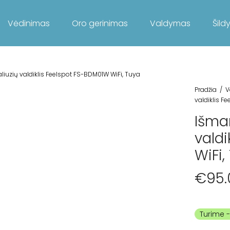
Vėdinimas
Oro gerinimas
Valdymas
Šild
aliuzių valdiklis Feelspot FS-BDM01W WiFi, Tuya
Pradžia
/
V
valdiklis F
Išman
vald
WiFi,
€
95.
Turime