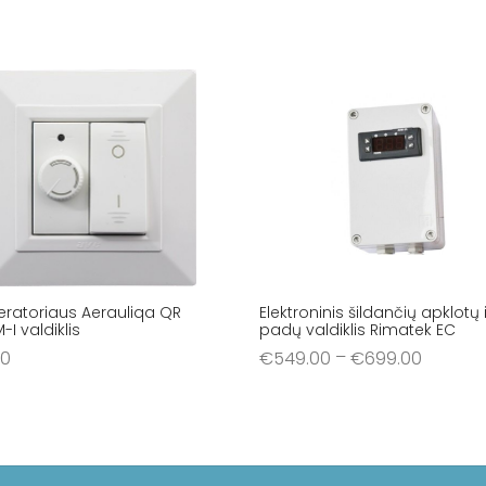
ratoriaus Aerauliqa QR
Elektroninis šildančių apklotų i
-I valdiklis
padų valdiklis Rimatek EC
–
00
€
549.00
€
699.00
šelį
Pasirinkti savybes