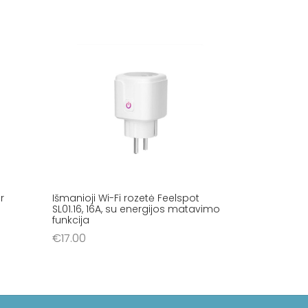
r
Išmanioji Wi-Fi rozetė Feelspot
SL01.16, 16A, su energijos matavimo
funkcija
€
17.00
Į krepšelį