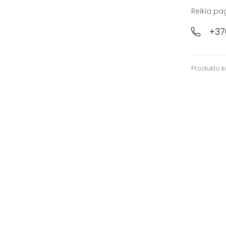
Reikia pa
+37
Produkto 