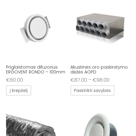
Priglaistomas difuzorius
Akustinės oro paskirstymo
ERGOVENT RONDO – 100mm
dėžės AOPD
–
€
60.00
€
87.00
€
98.00
Į krepšelį
Pasirinkti savybes