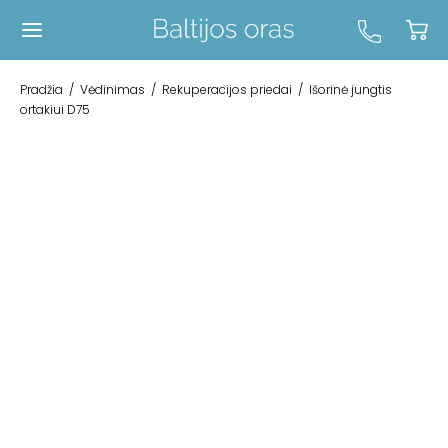
Pradžia
/
Vėdinimas
/
Rekuperacijos priedai
/
Išorinė jungtis
ortakiui D75