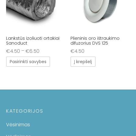
Lankstūs izoliuoti ortakiai
Plieninis oro ištraukimo
Sanoduct
difuzorius DVS 125
–
€
4.50
€
6.50
€
4.50
Pasirinkti savybes
Į krepšelį
KATEGORIJOS
Vėsinimas