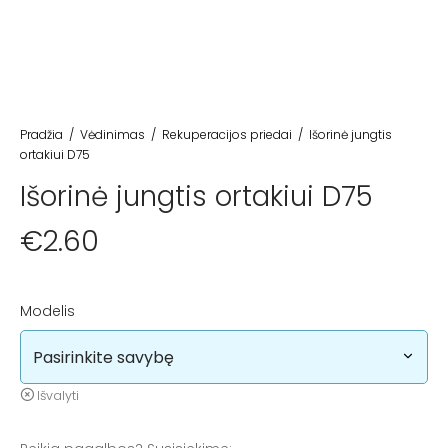
Pradžia
/
Vėdinimas
/
Rekuperacijos priedai
/
Išorinė jungtis
ortakiui D75
Išorinė jungtis ortakiui D75
€
2.60
Modelis
Išvalyti