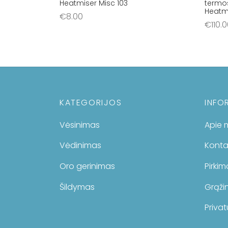
Heatmiser Misc 103
termos
Heatm
€
8.00
€
110.
Į krepšelį
Į krep
KATEGORIJOS
INFO
Vėsinimas
Apie 
Vėdinimas
Konta
Oro gerinimas
Pirki
Šildymas
Grąžin
Privat