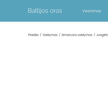
Vėsinimas
Pradžia
/
Valdymas
/
Išmanusis valdymas
/
Jungikli