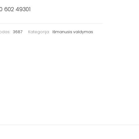
0 602 49301
kodas:
3687
Kategorija:
Išmanusis valdymas