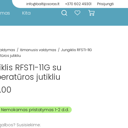
info@baltijosoras.lt
+370 602 49301
Prisijungti
ymas
Kita
aldymas
/
Išmanusis valdymas
/
Jungiklis RFSTI-11G
ūros jutikliu
klis RFSTI-11G su
ratūros jutikliu
.00
galbos? Susisiekime: