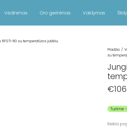
Vėdinimas
Oro gerinimas
Valdymas
Šild
s RFSTI-11G su temperatūros jutikliu
Pradžia
/
V
su temperat
Jungi
tempe
€
106
Turime
Reikia pa