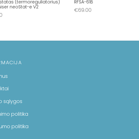
tatas (termoreguliatorius)
RFSA-61B
iser neoStat-e V2
€
69.00
00
Į krepšelį
šelį
RMACIJA
mus
ktai
mo sąlygos
imo politika
umo politika