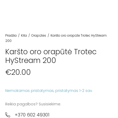
Pradžia
/
Kita
/
Orapūtės
/
Karšto oro orapūtė Trotec HyStream
200
Karšto oro orapūtė Trotec
HyStream 200
€
20.00
Nemokamas pristatymas
Reikia pagalbos? Susisiekime:
+370 602 49301