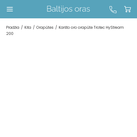
Pradžia
/
Kita
/
Orapūtės
/
Karšto oro orapūtė Trotec HyStream
200