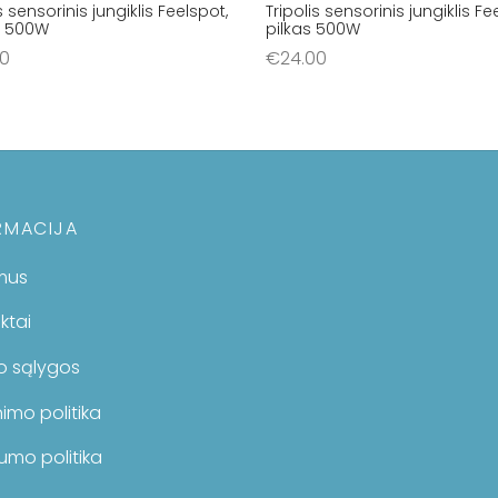
s sensorinis jungiklis Feelspot,
Tripolis sensorinis jungiklis Fe
s 500W
pilkas 500W
00
€
24.00
šelį
Į krepšelį
RMACIJA
mus
ktai
mo sąlygos
imo politika
umo politika