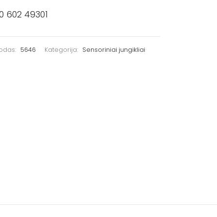
0 602 49301
kodas:
5646
Kategorija:
Sensoriniai jungikliai