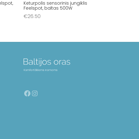
elspot,
Keturpolis sensorinis jungiklis
Feelspot, baltas 500W
€
26.50
Į krepšelį
Facebook
Instagram