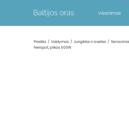
Vėsinimas
Pradžia
/
Valdymas
/
Jungikliai ir rozetės
/
Sensoriniai
Feelspot, pilkas 500W