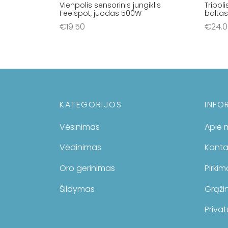
Vienpolis sensorinis jungiklis
Tripoli
Feelspot, juodas 500W
balta
€
19.50
€
24.
Į krepšelį
Į krep
KATEGORIJOS
INFO
Vėsinimas
Apie 
Vėdinimas
Konta
Oro gerinimas
Pirki
Šildymas
Grąžin
Privat