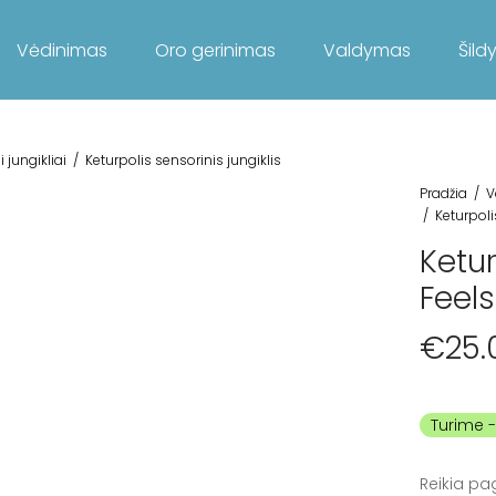
Vėdinimas
Oro gerinimas
Valdymas
Šild
 jungikliai
/
Keturpolis sensorinis jungiklis
Pradžia
/
V
/
Keturpoli
Ketur
Feel
€
25.
Turime
Reikia pa