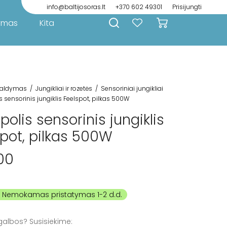
info@baltijosoras.lt
+370 602 49301
Prisijungti
ymas
Kita
aldymas
/
Jungikliai ir rozetės
/
Sensoriniai jungikliai
s sensorinis jungiklis Feelspot, pilkas 500W
polis sensorinis jungiklis
spot, pilkas 500W
00
galbos? Susisiekime: