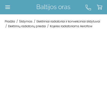
Pradžia
/
Šildymas
/
Elektriniai radiatoriai ir konvekciniai šildytuvai
/
Elektrinių radiatorių priedai
/
Kojelės radiatoriams Aeroflow