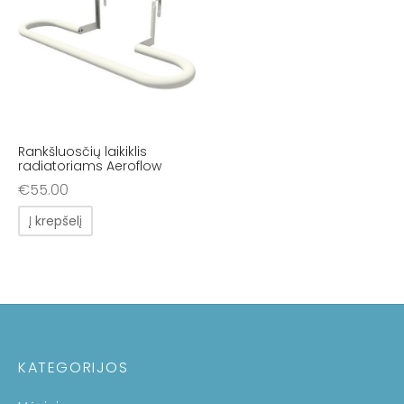
Rankšluosčių laikiklis
radiatoriams Aeroflow
€
55.00
Į krepšelį
KATEGORIJOS