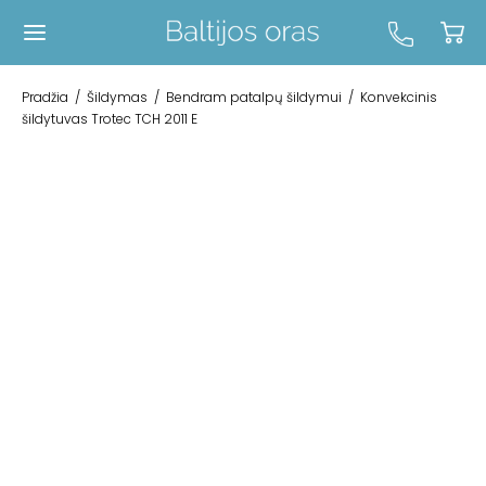
Pradžia
/
Šildymas
/
Bendram patalpų šildymui
/
Konvekcinis
šildytuvas Trotec TCH 2011 E