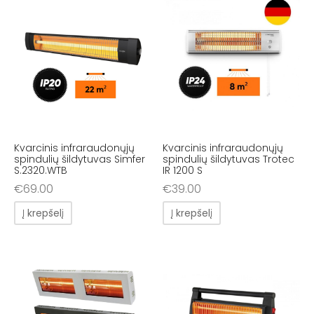
Kvarcinis infraraudonųjų
Kvarcinis infraraudonųjų
spindulių šildytuvas Simfer
spindulių šildytuvas Trotec
S.2320.WTB
IR 1200 S
€
69.00
€
39.00
Į krepšelį
Į krepšelį