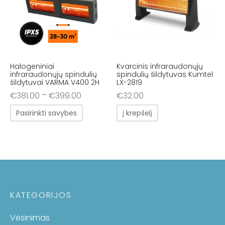
Halogeniniai
Kvarcinis infraraudonųjų
infraraudonųjų spindulių
spindulių šildytuvas Kumtel
šildytuvai VARMA V400 2H
LX-2819
–
€
381.00
€
399.00
€
32.00
Pasirinkti savybes
Į krepšelį
KATEGORIJOS
Vėsinimas