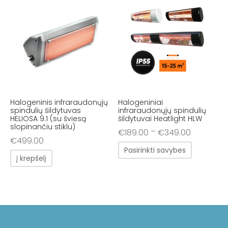
Halogeninis infraraudonųjų
Halogeniniai
spindulių šildytuvas
infraraudonųjų spindulių
HELIOSA 9.1 (su šviesą
šildytuvai Heatlight HLW
slopinančiu stiklu)
–
€
189.00
€
349.00
€
499.00
Pasirinkti savybes
Į krepšelį