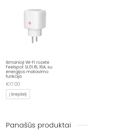
Išmanioji Wi-Fi rozetė
Feelspot SL01.16, 16A, su
energijos matavimo
funkcija
€
17.00
Į krepšelį
Panašūs produktai