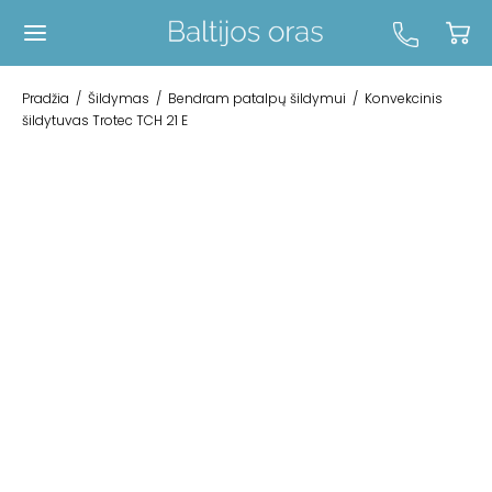
Pradžia
/
Šildymas
/
Bendram patalpų šildymui
/
Konvekcinis
šildytuvas Trotec TCH 21 E