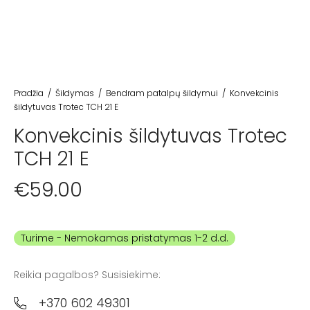
Pradžia
/
Šildymas
/
Bendram patalpų šildymui
/
Konvekcinis
šildytuvas Trotec TCH 21 E
Konvekcinis šildytuvas Trotec
TCH 21 E
€
59.00
Turime
Reikia pagalbos? Susisiekime:
+370 602 49301