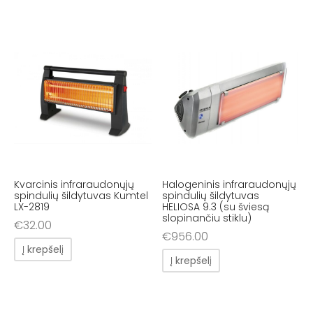
Kvarcinis infraraudonųjų
Halogeninis infraraudonųjų
spindulių šildytuvas Kumtel
spindulių šildytuvas
LX-2819
HELIOSA 9.3 (su šviesą
slopinančiu stiklu)
€
32.00
€
956.00
Į krepšelį
Į krepšelį