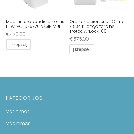
Mobilus oro kondicionierius
Oro kondicionierius Qlima
HTW-PC-026P26 VĖSINIMUI
P 534 ir lango tarpinė
Trotec AirLock 100
€
470.00
€
575.00
Į krepšelį
Į krepšelį
KATEGORIJOS
Vėsinimas
Vėdinimas