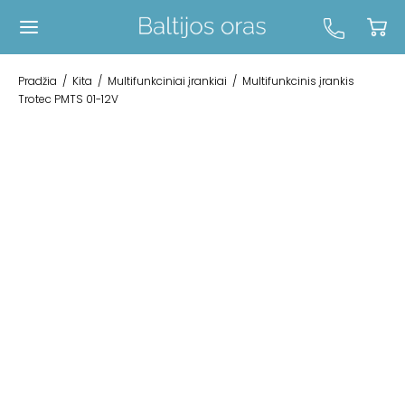
Pradžia
/
Kita
/
Multifunkciniai įrankiai
/
Multifunkcinis įrankis
Trotec PMTS 01-12V