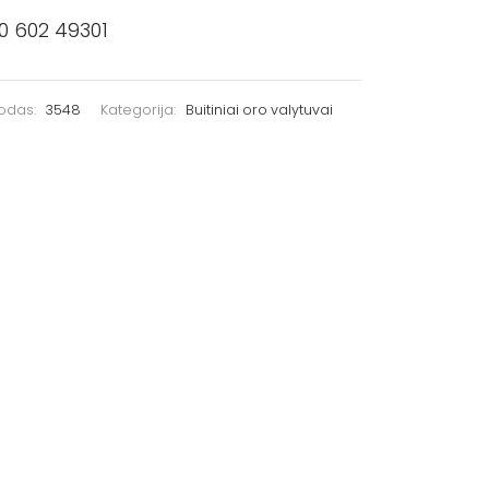
0 602 49301
kodas:
3548
Kategorija:
Buitiniai oro valytuvai