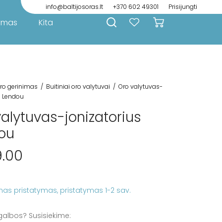
info@baltijosoras.lt
+370 602 49301
Prisijungti
ymas
Kita
ro gerinimas
/
Buitiniai oro valytuvai
/
Oro valytuvas-
s Lendou
alytuvas-jonizatorius
ou
.00
as pristatymas
galbos? Susisiekime: