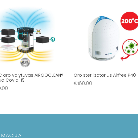
C oro valytuvas AIRGOCLEAN®
Oro sterilizatorius Airfree P40
uo Covid-19
€
160.00
0.00
Į krepšelį
šelį
RMACIJA