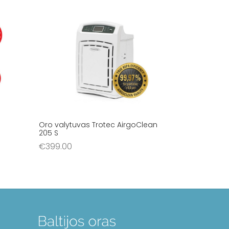
Oro valytuvas Trotec AirgoClean
205 S
€
399.00
Į krepšelį