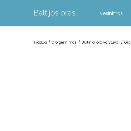
Vėsinimas
Pradžia
/
Oro gerinimas
/
Buitiniai oro valytuvai
/
Oro 