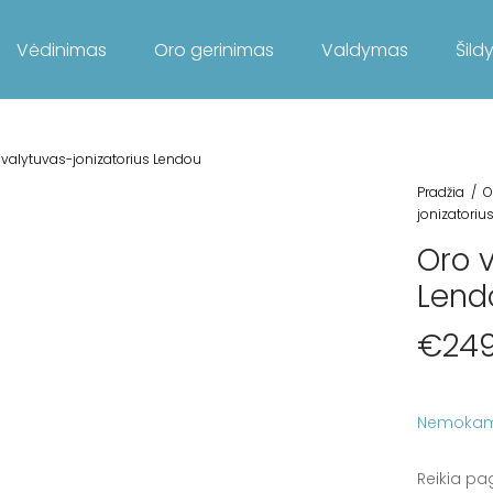
Vėdinimas
Oro gerinimas
Valdymas
Šild
valytuvas-jonizatorius Lendou
Pradžia
/
O
jonizatoriu
Oro v
Lend
€
249
Nemokam
Reikia pa