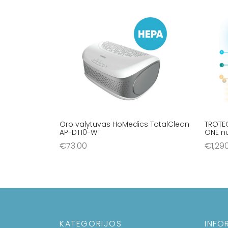
Oro valytuvas HoMedics TotalClean
TROTE
AP-DT10-WT
ONE n
€
73.00
€
1,29
Į krepšelį
Į krep
KATEGORIJOS
INFO