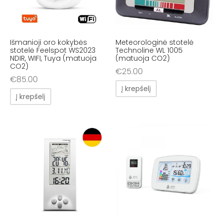
Išmanioji oro kokybės
Meteorologinė stotelė
stotelė Feelspot WS2023
Technoline WL 1005
NDIR, WIFI, Tuya (matuoja
(matuoja CO2)
CO2)
€
25.00
€
85.00
Į krepšelį
Į krepšelį