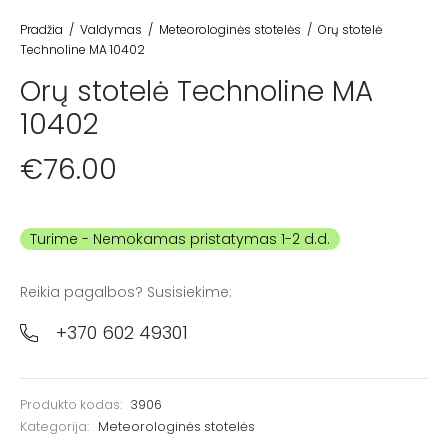
Pradžia
/
Valdymas
/
Meteorologinės stotelės
/
Orų stotelė
Technoline MA 10402
Orų stotelė Technoline MA
10402
€
76.00
Turime
Reikia pagalbos? Susisiekime:
+370 602 49301
Produkto kodas:
3906
Kategorija:
Meteorologinės stotelės