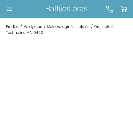
Pradžia
/
Valdymas
/
Meteorologinės stotelės
/
Orų stotelė
Technoline MA 10402