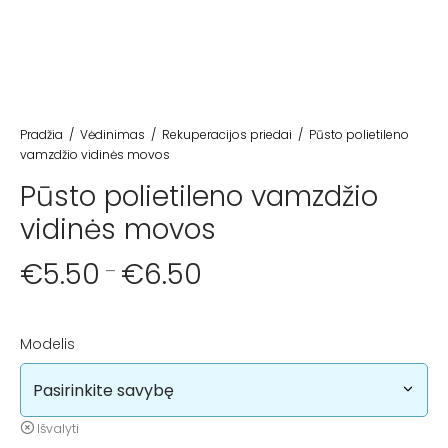
Pradžia
/
Vėdinimas
/
Rekuperacijos priedai
/
Pūsto polietileno
vamzdžio vidinės movos
Pūsto polietileno vamzdžio
vidinės movos
€
5.50
€
6.50
–
Modelis
Išvalyti