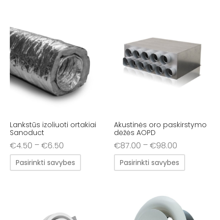
Lankstūs izoliuoti ortakiai
Akustinės oro paskirstymo
Sanoduct
dėžės AOPD
–
–
€
4.50
€
6.50
€
87.00
€
98.00
Pasirinkti savybes
Pasirinkti savybes