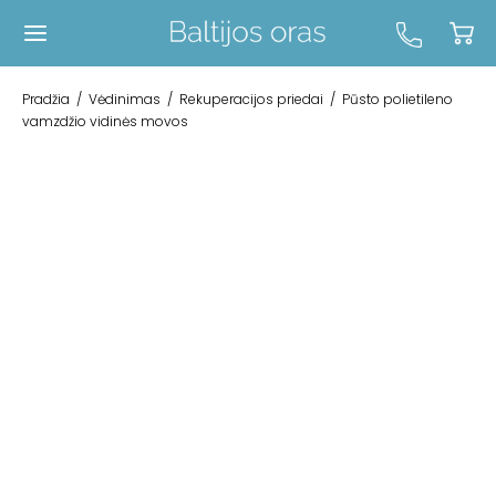
Pradžia
/
Vėdinimas
/
Rekuperacijos priedai
/
Pūsto polietileno
vamzdžio vidinės movos