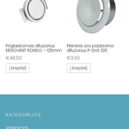
Priglaistomas difuzorius
Plieninis oro padavimo
ERGOVENT RONDO – 125mm
difuzorius P-DVS 100
€
48.00
€
3.50
Į krepšelį
Į krepšelį
KATEGORIJOS
Vėsinimas