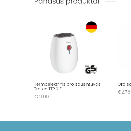
Panašūs produktai
Termoelektrinis oro sausintuvas
Oro s
Trotec TTP 2 E
€
2,78
€
41.00
Į krep
Į krepšelį