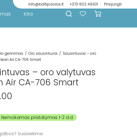
info@baltijosoras.lt
+370 602 49301
Prisijungti
ymas
Kita
ro gerinimas
/
Oro sausintuvai
/
Sausintuvas – oro
Clean Air CA-706 Smart
intuvas – oro valytuvas
n Air CA-706 Smart
.00
galbos? Susisiekime: