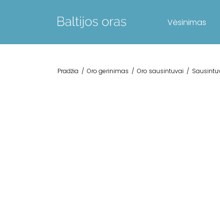
Vėsinimas
Pradžia
/
Oro gerinimas
/
Oro sausintuvai
/
Sausintuv