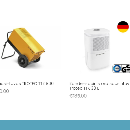
ausintuvas TROTEC TTK 800
Kondensacinis oro sausintu
Trotec TTK 30 E
0.00
€
185.00
šelį
Į krepšelį