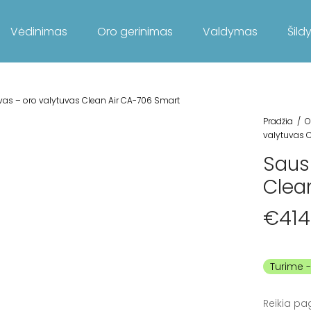
Vėdinimas
Oro gerinimas
Valdymas
Šild
as – oro valytuvas Clean Air CA-706 Smart
Pradžia
/
O
valytuvas 
Saus
Clea
€
414
Turime
Reikia pa