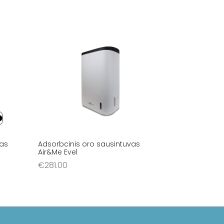
vas
Adsorbcinis oro sausintuvas
Air&Me Evel
€
281.00
Į krepšelį