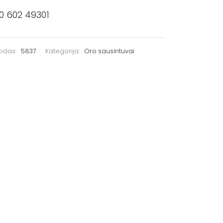
0 602 49301
kodas:
5837
Kategorija:
Oro sausintuvai