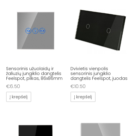
Sensorinis užuolaidų ir
Dvivietis vienpolis
žaliuzių jungiklio dangtelis
sensorinis jungiklio
Feelspot, pilkas, 86x86mm
dangtelis Feelspot, juodas
€
6.50
€
10.50
Į krepšelį
Į krepšelį