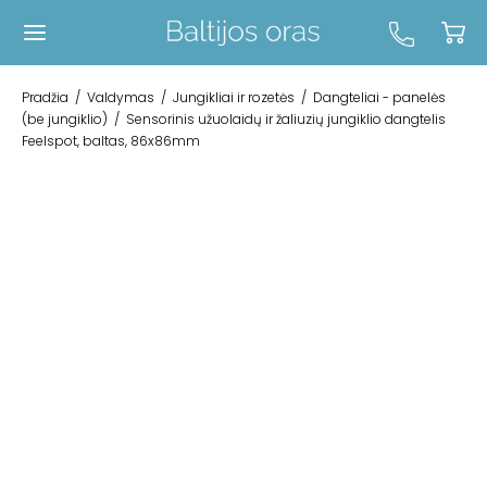
Pradžia
/
Valdymas
/
Jungikliai ir rozetės
/
Dangteliai - panelės
(be jungiklio)
/
Sensorinis užuolaidų ir žaliuzių jungiklio dangtelis
Feelspot, baltas, 86x86mm