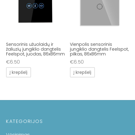
Sensorinis užuolaidų ir
Vienpolis sensorinis
žaliuzių jungiklio dangtelis
jungiklio dangtelis Feelspot,
Feelspot, juodas, 86x86mm
pilkas, 86x86mm
€
6.50
€
6.50
Į krepšelį
Į krepšelį
KATEGORIJOS
Vėsinimas