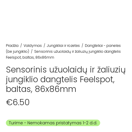
Pradžia
/
Valdymas
/
Jungikliai ir rozetės
/
Dangteliai - panelės
(be jungiklio)
/
Sensorinis užuolaidų ir žaliuzių jungiklio dangtelis
Feelspot, baltas, 86x86mm
Sensorinis užuolaidų ir žaliuzių
jungiklio dangtelis Feelspot,
baltas, 86x86mm
€
6.50
Turime