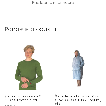
Papildoma informacija
Panašūs produktai
Šildomi marškinėliai Glovii
Šildantis minkštas pončas
GJ1C su baterija, žali
Glovii GU1G su USB jungtimi,
pilkas