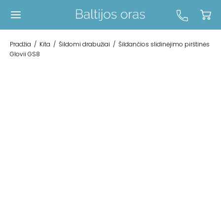
Pradžia
/
Kita
/
Šildomi drabužiai
/
Šildančios slidinėjimo pirštinės
Glovii GS8