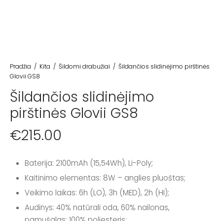
Pradžia
/
Kita
/
Šildomi drabužiai
/
Šildančios slidinėjimo pirštinės
Glovii GS8
Šildančios slidinėjimo
pirštinės Glovii GS8
€
215.00
Baterija: 2100mAh (15,54Wh), Li-Poly;
Kaitinimo elementas: 8W – anglies pluoštas;
Veikimo laikas: 6h (LO), 3h (MED), 2h (HI);
Audinys: 40% natūrali oda, 60% nailonas,
pamušalas: 100% poliesteris;