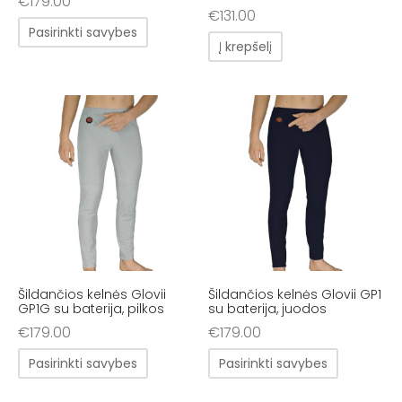
€
179.00
€
131.00
Pasirinkti savybes
Į krepšelį
Šildančios kelnės Glovii
Šildančios kelnės Glovii GP1
GP1G su baterija, pilkos
su baterija, juodos
€
179.00
€
179.00
Pasirinkti savybes
Pasirinkti savybes