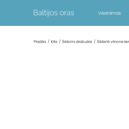
Vėsinimas
Pradžia
/
Kita
/
Šildomi drabužiai
/
Šildanti vilnonė li