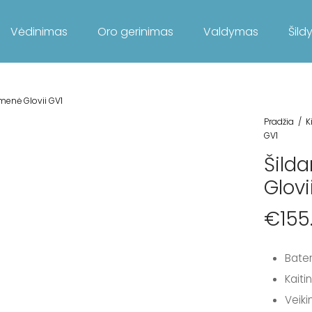
Vėdinimas
Oro gerinimas
Valdymas
Šild
emenė Glovii GV1
Pradžia
/
K
GV1
Šilda
Glovi
€
155
Bater
Kaiti
Veiki