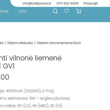
info@baltijosoras.lt
+370 602 49301
Prisijungti
ymas
Kita
ita
/
Šildomi drabužiai
/
Šildanti vilnonė liemenė Glovii
nti vilnonė liemenė
i GV1
.00
ija: 4000mAh (29,6Wh), Li-Poly;
nimo elementas: 9W – anglies pluoštas;
mo laikas: 8h (LO), 4h (MED), 3h (HI);