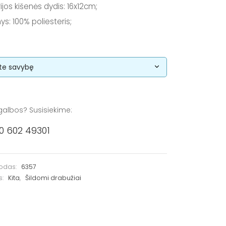
ijos kišenės dydis: 16x12cm;
ys: 100% poliesteris;
galbos? Susisiekime:
0 602 49301
kodas:
6357
s:
Kita
,
Šildomi drabužiai