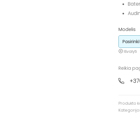
Bater
Audin
Modelis
Išvalyti
Reikia pa
+37
Produkto 
Kategorijo