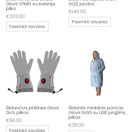
Glovii GTMG su baterija,
GQ2, juodos
pilka
€
145.00
€
203.00
Pasirinkti savybes
Pasirinkti savybes
Šildančios pirštinės Glovii
Šildantis minkštas pončas
GLG, pilkos
Glovii GU1G su USB jungtimi,
pilkas
€
191.00
€
131.00
Pasirinkti savybes