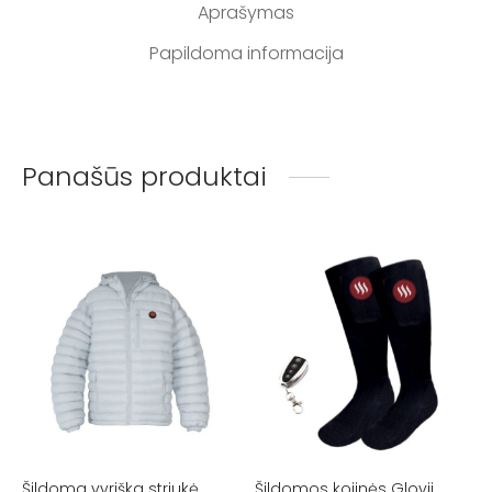
Aprašymas
Papildoma informacija
Panašūs produktai
Šildoma vyriška striukė
Šildomos kojinės Glovii