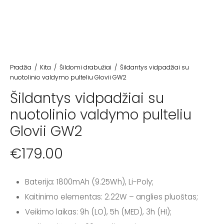
Pradžia
/
Kita
/
Šildomi drabužiai
/
Šildantys vidpadžiai su
nuotolinio valdymo pulteliu Glovii GW2
Šildantys vidpadžiai su
nuotolinio valdymo pulteliu
Glovii GW2
€
179.00
Baterija: 1800mAh (9.25Wh), Li-Poly;
Kaitinimo elementas: 2.22W – anglies pluoštas;
Veikimo laikas: 9h (LO), 5h (MED), 3h (HI);