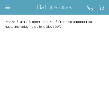
Pradžia
/
Kita
/
Šildomi drabužiai
/
Šildantys vidpadžiai su
nuotolinio valdymo pulteliu Glovii GW2