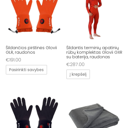
Šildančios pirštinės Glovii
Šildantis terminių apatinių
GLR, raudonos
rūbų komplektas Glovii GXR
su baterija, raudonas
€
191.00
€
287.00
Pasirinkti savybes
Į krepšelį