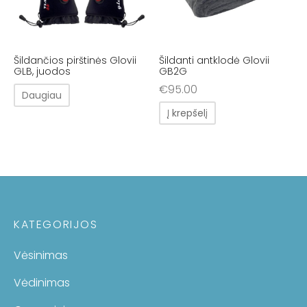
Šildančios pirštinės Glovii
Šildanti antklodė Glovii
GLB, juodos
GB2G
€
95.00
Daugiau
Į krepšelį
KATEGORIJOS
Vėsinimas
Vėdinimas