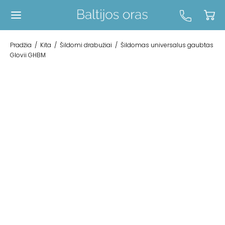
Pradžia
/
Kita
/
Šildomi drabužiai
/
Šildomas universalus gaubtas
Glovii GHBM