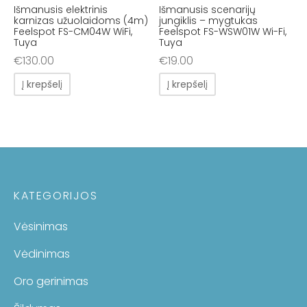
Išmanusis elektrinis
Išmanusis scenarijų
karnizas užuolaidoms (4m)
jungiklis – mygtukas
Feelspot FS-CM04W WiFi,
Feelspot FS-WSW01W Wi-Fi,
Tuya
Tuya
€
130.00
€
19.00
Į krepšelį
Į krepšelį
KATEGORIJOS
Vėsinimas
Vėdinimas
Oro gerinimas