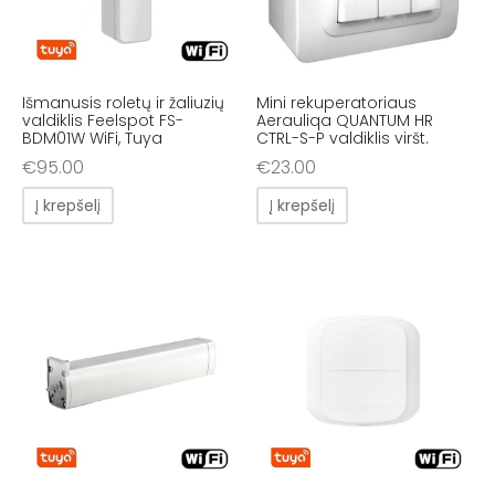
Išmanusis roletų ir žaliuzių
Mini rekuperatoriaus
valdiklis Feelspot FS-
Aerauliqa QUANTUM HR
BDM01W WiFi, Tuya
CTRL-S-P valdiklis viršt.
€
95.00
€
23.00
Į krepšelį
Į krepšelį