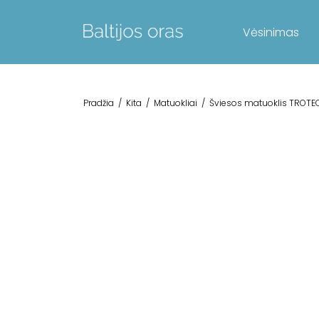
Vėsinimas
Pradžia
/
Kita
/
Matuokliai
/
Šviesos matuoklis TROTE