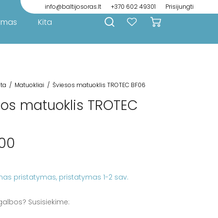
info@baltijosoras.lt
+370 602 49301
Prisijungti
ymas
Kita
ita
/
Matuokliai
/
Šviesos matuoklis TROTEC BF06
sos matuoklis TROTEC
.00
as pristatymas
galbos? Susisiekime: