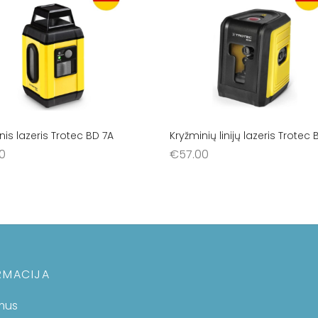
nis lazeris Trotec BD 7A
Kryžminių linijų lazeris Trotec
00
€
57.00
šelį
Į krepšelį
RMACIJA
mus