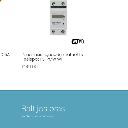
 BD 5A
Išmanusis sąnaudų matuoklis
Feelspot FS-PMW WiFi
€
49.00
Į krepšelį