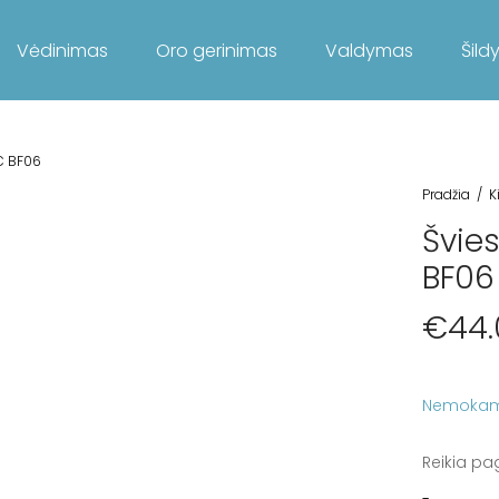
Vėdinimas
Oro gerinimas
Valdymas
Šild
C BF06
Pradžia
/
K
Švie
BF06
€
44
Nemokam
Reikia pa