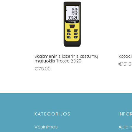
Skaitmeninis lazerinis atstumų
Rotaci
matuoklis Trotec BD20
€
101.
€
75.00
Į krep
Į krepšelį
KATEGORIJOS
INFO
Vėsinimas
Apie 