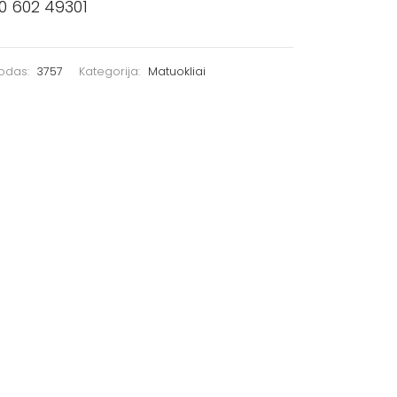
0 602 49301
kodas:
3757
Kategorija:
Matuokliai