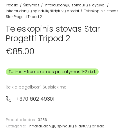
Pradžia
/
Šildymas
/
Infraraudonųjų spindulių šildytuvai
/
Infraraudonųjų spindulių šildytuvų priedai
/
Teleskopinis stovas
Star Progetti Tripod 2
Teleskopinis stovas Star
Progetti Tripod 2
€
85.00
Turime
Reikia pagalbos? Susisiekime:
+370 602 49301
Produkto kodas:
3256
Kategorija:
Infraraudonųjų spindulių šildytuvų priedai