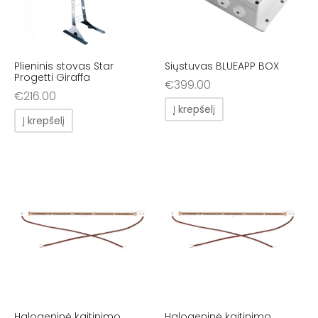
Plieninis stovas Star
Siųstuvas BLUEAPP BOX
Progetti Giraffa
€
399.00
€
216.00
Į krepšelį
Į krepšelį
Halogeninė kaitinimo
Halogeninė kaitinimo