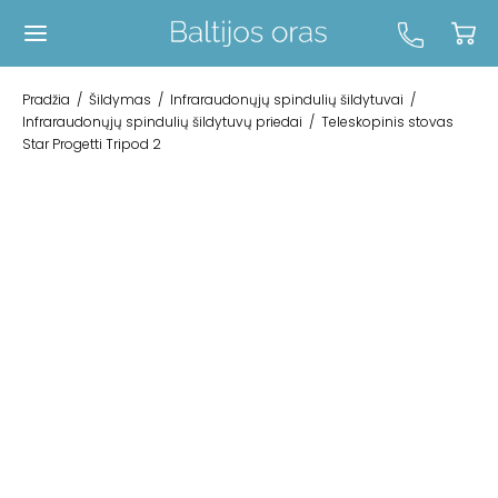
Pradžia
/
Šildymas
/
Infraraudonųjų spindulių šildytuvai
/
Infraraudonųjų spindulių šildytuvų priedai
/
Teleskopinis stovas
Star Progetti Tripod 2