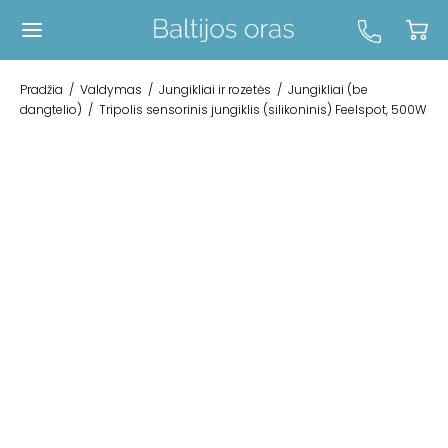
Pradžia
/
Valdymas
/
Jungikliai ir rozetės
/
Jungikliai (be
dangtelio)
/
Tripolis sensorinis jungiklis (silikoninis) Feelspot, 500W