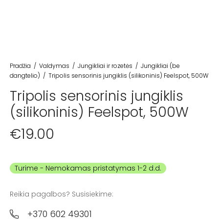
Pradžia
/
Valdymas
/
Jungikliai ir rozetės
/
Jungikliai (be
dangtelio)
/
Tripolis sensorinis jungiklis (silikoninis) Feelspot, 500W
Tripolis sensorinis jungiklis
(silikoninis) Feelspot, 500W
€
19.00
Turime
Reikia pagalbos? Susisiekime:
+370 602 49301