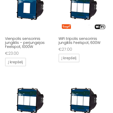
Vienpolis sensorinis
WiFi tripolis sensorinis
jungiklis – perjungėjas
jungiklis Feelspot, 600W
Feelspot, 1000W
€
27.00
€
23.00
Į krepšelį
Į krepšelį