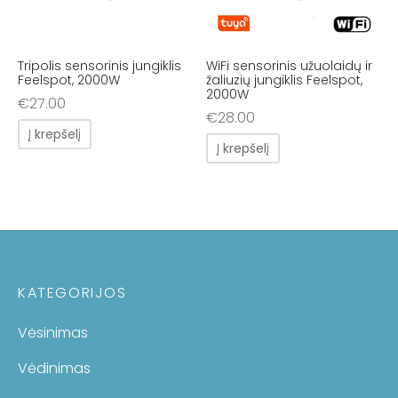
Tripolis sensorinis jungiklis
WiFi sensorinis užuolaidų ir
Feelspot, 2000W
žaliuzių jungiklis Feelspot,
2000W
€
27.00
€
28.00
Į krepšelį
Į krepšelį
KATEGORIJOS
Vėsinimas
Vėdinimas