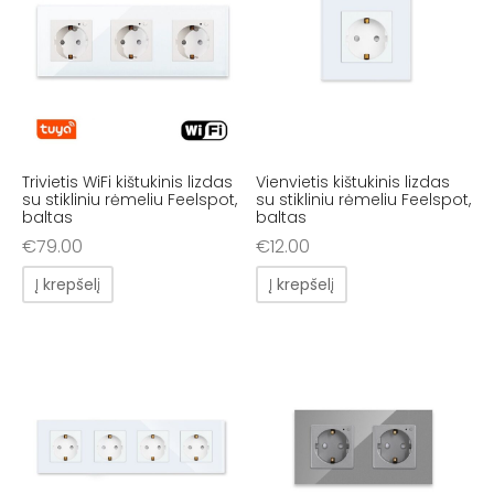
Trivietis WiFi kištukinis lizdas
Vienvietis kištukinis lizdas
su stikliniu rėmeliu Feelspot,
su stikliniu rėmeliu Feelspot,
baltas
baltas
€
79.00
€
12.00
Į krepšelį
Į krepšelį