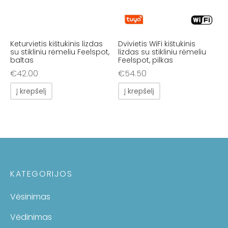
Keturvietis kištukinis lizdas
Dvivietis WiFi kištukinis
su stikliniu rėmeliu Feelspot,
lizdas su stikliniu rėmeliu
baltas
Feelspot, pilkas
€
42.00
€
54.50
Į krepšelį
Į krepšelį
KATEGORIJOS
Vėsinimas
Vėdinimas