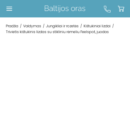
Pradžia
/
Valdymas
/
Jungikliai ir rozetės
/
Kištukiniai lizdai
/
Trivietis kištukinis lizdas su stikliniu rėmeliu Feelspot, juodas