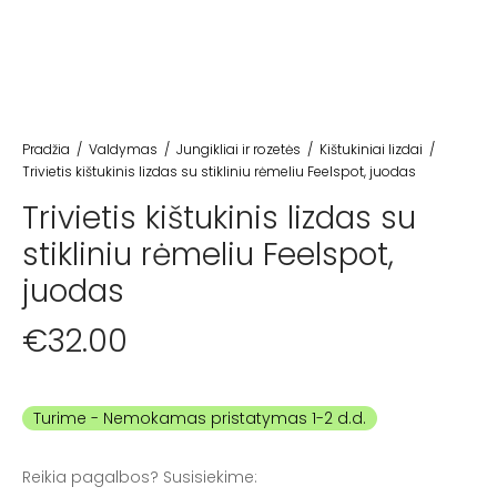
Pradžia
/
Valdymas
/
Jungikliai ir rozetės
/
Kištukiniai lizdai
/
Trivietis kištukinis lizdas su stikliniu rėmeliu Feelspot, juodas
Trivietis kištukinis lizdas su
stikliniu rėmeliu Feelspot,
juodas
€
32.00
Turime
Reikia pagalbos? Susisiekime: