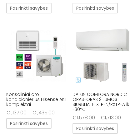
Pasirinkti savybes
Pasirinkti savybes
Konsoliniai oro
DAIKIN COMFORA NORDIC
kondicionierius Hisense AKT
ORAS-ORAS ŠILUMOS
komplektai
SIURBLIAI FTXTP-N/RXTP-A iki
-30°C
–
€
1,137.00
€
1,435.00
–
€
1,578.00
€
1,713.00
Pasirinkti savybes
Pasirinkti savybes