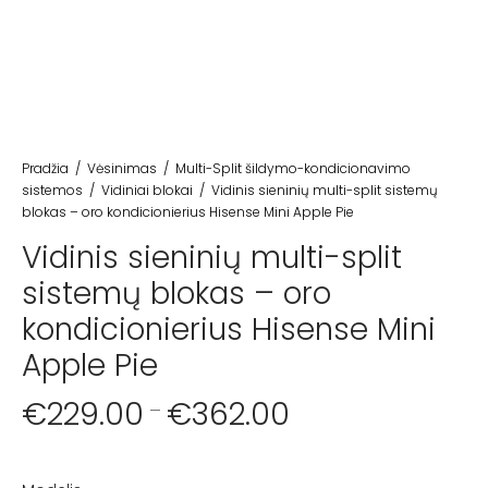
Pradžia
/
Vėsinimas
/
Multi-Split šildymo-kondicionavimo
sistemos
/
Vidiniai blokai
/
Vidinis sieninių multi-split sistemų
blokas – oro kondicionierius Hisense Mini Apple Pie
Vidinis sieninių multi-split
sistemų blokas – oro
kondicionierius Hisense Mini
Apple Pie
€
229.00
€
362.00
–