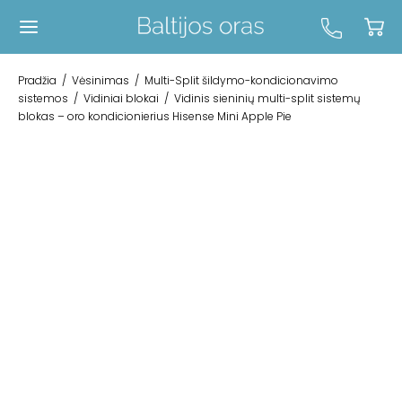
Pradžia
/
Vėsinimas
/
Multi-Split šildymo-kondicionavimo
sistemos
/
Vidiniai blokai
/
Vidinis sieninių multi-split sistemų
blokas – oro kondicionierius Hisense Mini Apple Pie