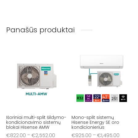
Panašūs produktai
Išoriniai multi-split šildymo-
Mono-split sistemų
kondicionavimo sistemų
Hisense Energy SE oro
blokai Hisense AMW
kondicionierius
–
–
€
822.00
€
2,552.00
€
925.00
€
1,495.00