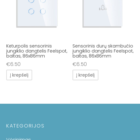
Keturpolis sensorinis
Sensorinis durų skambučio
jungiklio dangtelis Feelspot,
jungiklio dangtelis Feelspot,
baltas, 86x86mm
baltas, 86x86mm
€
6.50
€
6.50
Į krepšelį
Į krepšelį
KATEGORIJOS
Vėsinimas