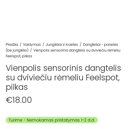
Pradžia
/
Valdymas
/
Jungikliai ir rozetės
/
Dangteliai - panelės
(be jungiklio)
/
Vienpolis sensorinis dangtelis su dviviečiu rėmeliu
Feelspot, pilkas
Vienpolis sensorinis dangtelis
su dviviečiu rėmeliu Feelspot,
pilkas
€
18.00
Turime