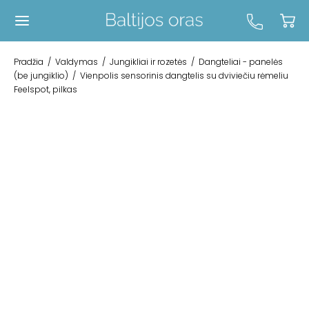
Pradžia
/
Valdymas
/
Jungikliai ir rozetės
/
Dangteliai - panelės
(be jungiklio)
/
Vienpolis sensorinis dangtelis su dviviečiu rėmeliu
Feelspot, pilkas