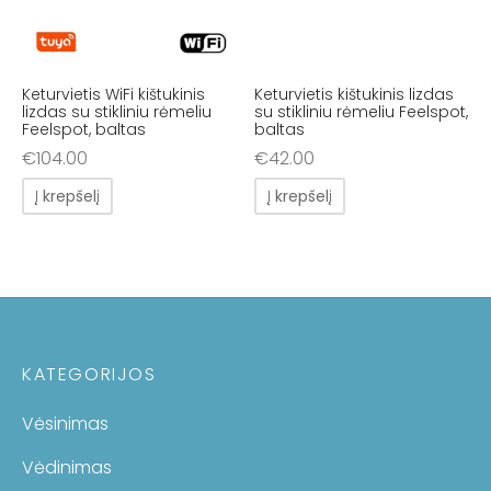
Keturvietis WiFi kištukinis
Keturvietis kištukinis lizdas
lizdas su stikliniu rėmeliu
su stikliniu rėmeliu Feelspot,
Feelspot, baltas
baltas
€
104.00
€
42.00
Į krepšelį
Į krepšelį
KATEGORIJOS
Vėsinimas
Vėdinimas