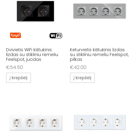
Dvivietis WiFi kištukinis
Keturvietis kištukinis lizdas
lizdas su stikliniu rėmeliu
su stikliniu rėmeliu Feelspot,
Feelspot, juodas
pilkas
€
54.50
€
42.00
Į krepšelį
Į krepšelį