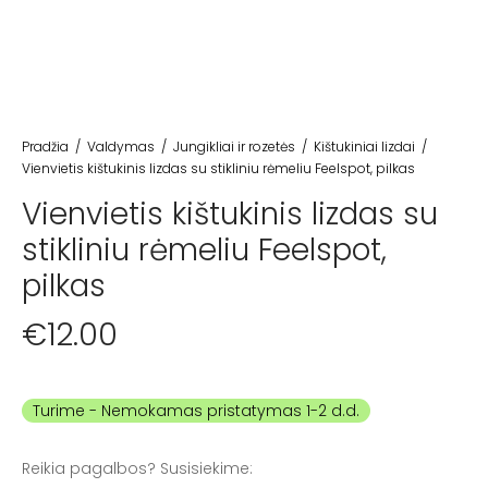
Pradžia
/
Valdymas
/
Jungikliai ir rozetės
/
Kištukiniai lizdai
/
Vienvietis kištukinis lizdas su stikliniu rėmeliu Feelspot, pilkas
Vienvietis kištukinis lizdas su
stikliniu rėmeliu Feelspot,
pilkas
€
12.00
Turime
Reikia pagalbos? Susisiekime: