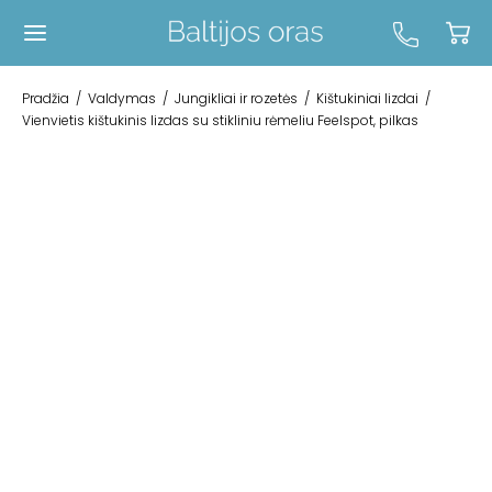
Pradžia
/
Valdymas
/
Jungikliai ir rozetės
/
Kištukiniai lizdai
/
Vienvietis kištukinis lizdas su stikliniu rėmeliu Feelspot, pilkas