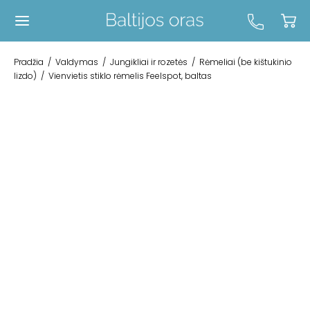
Pradžia
/
Valdymas
/
Jungikliai ir rozetės
/
Rėmeliai (be kištukinio
lizdo)
/
Vienvietis stiklo rėmelis Feelspot, baltas