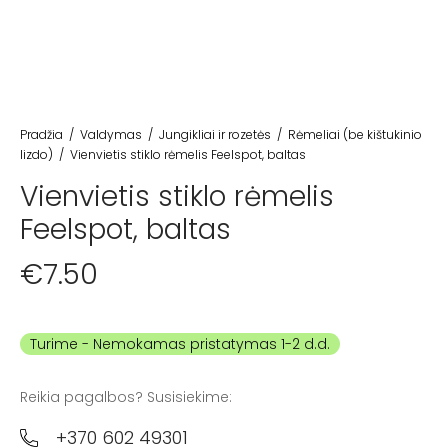
Pradžia
/
Valdymas
/
Jungikliai ir rozetės
/
Rėmeliai (be kištukinio
lizdo)
/
Vienvietis stiklo rėmelis Feelspot, baltas
Vienvietis stiklo rėmelis
Feelspot, baltas
€
7.50
Turime
Reikia pagalbos? Susisiekime:
+370 602 49301