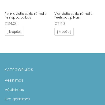
Penkiavietis stiklo rėmelis
Vienvietis stiklo rėmelis
Feelspot, baltas
Feelspot, pilkas
€
34.00
€
7.50
Į krepšelį
Į krepšelį
KATEGORIJOS
Vėsinimas
Vėdinimas
Oro gerinimas