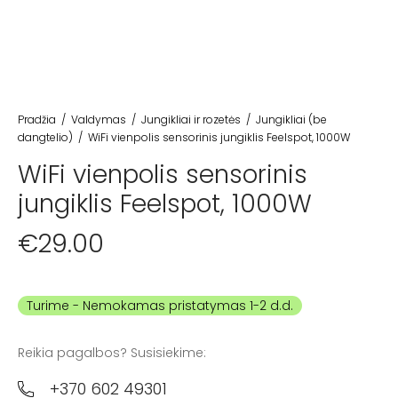
Pradžia
/
Valdymas
/
Jungikliai ir rozetės
/
Jungikliai (be
dangtelio)
/
WiFi vienpolis sensorinis jungiklis Feelspot, 1000W
WiFi vienpolis sensorinis
jungiklis Feelspot, 1000W
€
29.00
Turime
Reikia pagalbos? Susisiekime:
+370 602 49301