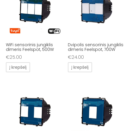
WiFi sensorinis jungiklis
Dvipolis sensorinis jungiklis
dimeris Feelspot, 500W
dimeris Feelspot, 700W
€
25.00
€
24.00
Į krepšelį
Į krepšelį