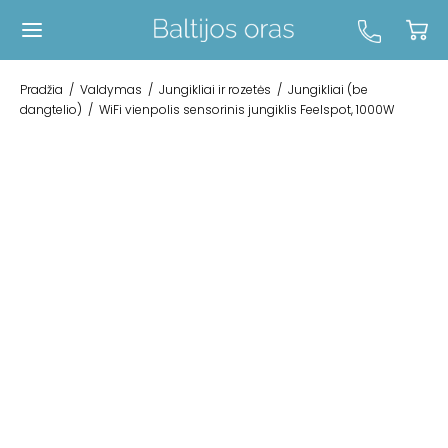
Pradžia
/
Valdymas
/
Jungikliai ir rozetės
/
Jungikliai (be
dangtelio)
/
WiFi vienpolis sensorinis jungiklis Feelspot, 1000W