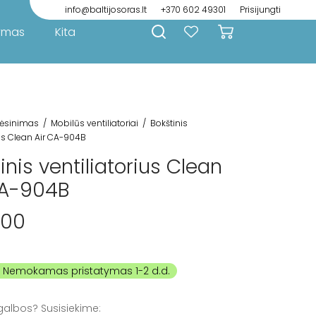
info@baltijosoras.lt
+370 602 49301
Prisijungti
ymas
Kita
ėsinimas
/
Mobilūs ventiliatoriai
/
Bokštinis
ius Clean Air CA-904B
inis ventiliatorius Clean
CA-904B
.00
galbos? Susisiekime: