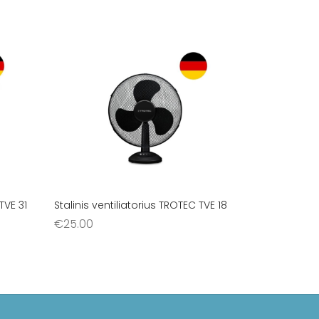
TVE 31
Stalinis ventiliatorius TROTEC TVE 18
€
25.00
Į krepšelį