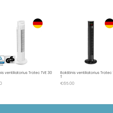
nis ventiliatorius Trotec TVE 30
Bokštinis ventiliatorius Trotec 
T
0
€
65.00
šelį
Į krepšelį