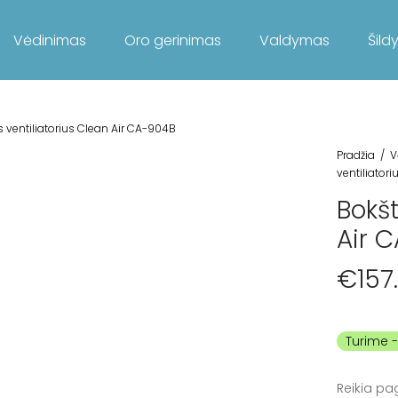
Vėdinimas
Oro gerinimas
Valdymas
Šild
s ventiliatorius Clean Air CA-904B
Pradžia
/
V
ventiliator
Bokšt
Air 
€
157
Turime
Reikia pa