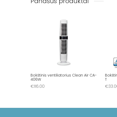
Panašūs produktai
Bokštinis ventiliatorius Clean Air CA-
Bokšti
406W
T
€
116.00
€
33.0
Į krepšelį
Į krep