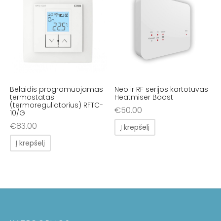
Belaidis programuojamas
Neo ir RF serijos kartotuvas
termostatas
Heatmiser Boost
(termoreguliatorius) RFTC-
€
50.00
10/G
€
83.00
Į krepšelį
Į krepšelį