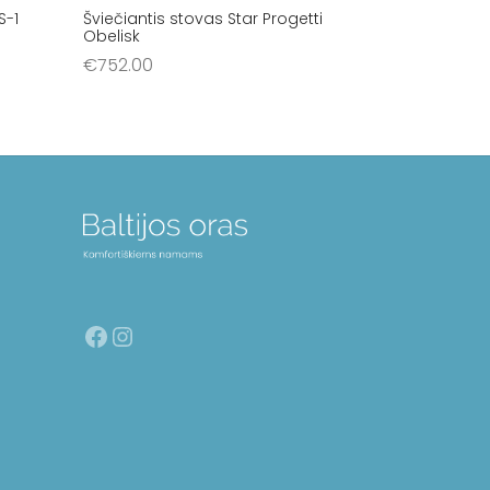
S-1
Šviečiantis stovas Star Progetti
Obelisk
€
752.00
Į krepšelį
Facebook
Instagram