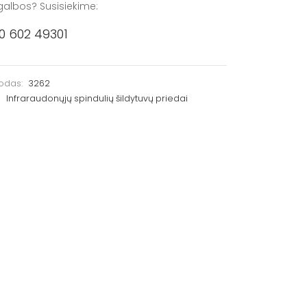
galbos? Susisiekime:
0 602 49301
kodas:
3262
:
Infraraudonųjų spindulių šildytuvų priedai