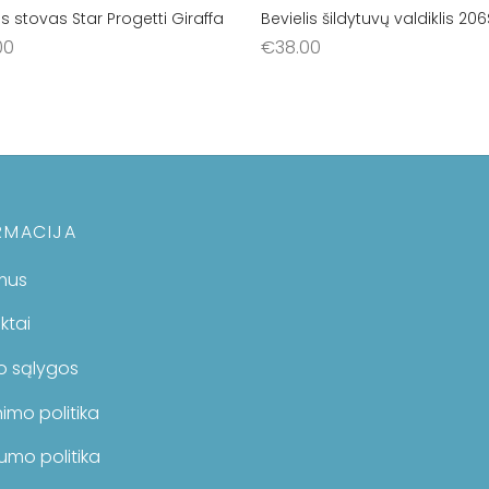
nis stovas Star Progetti Giraffa
Bevielis šildytuvų valdiklis 206
00
€
38.00
šelį
Į krepšelį
RMACIJA
mus
ktai
mo sąlygos
imo politika
umo politika