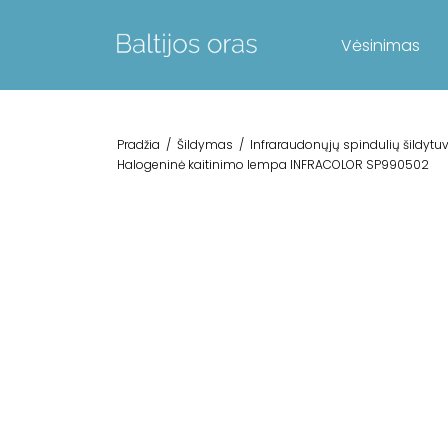
Vėsinimas
Pradžia
/
Šildymas
/
Infraraudonųjų spindulių šildytuv
Halogeninė kaitinimo lempa INFRACOLOR SP990502