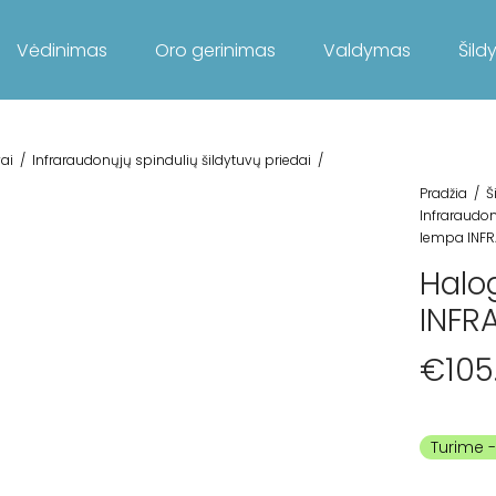
Vėdinimas
Oro gerinimas
Valdymas
Šild
ai
/
Infraraudonųjų spindulių šildytuvų priedai
/
Pradžia
/
Š
Infraraudon
lempa INF
Halo
INFR
€
105
Turime