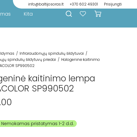
info@baltijosoras.lt
+370 602 49301
Prisijungti
ymas
Kita
ildymas
/
Infraraudonųjų spindulių šildytuvai
/
ųjų spindulių šildytuvų priedai
/
Halogeninė kaitinimo
RACOLOR SP990502
geninė kaitinimo lempa
ACOLOR SP990502
.00