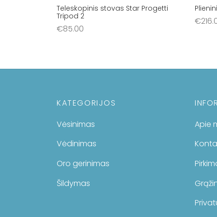
Teleskopinis stovas Star Progetti
Plieni
Tripod 2
€
216.
€
85.00
Į krep
Į krepšelį
KATEGORIJOS
INFO
Vėsinimas
Apie 
Vėdinimas
Konta
Oro gerinimas
Pirki
Šildymas
Grąžin
Privat