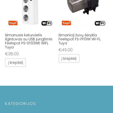
Išmanusis keturvietis
Išmanioji žuvų šėrykla
ilgintuvas su USB jungtimis
Feelspot FS-FF01W Wi-Fi,
Feelspot FS-ST03WE WiFi,
Tuya
Tuya
€
45.00
€
36.00
Į krepšelį
Į krepšelį
KATEGORIJOS