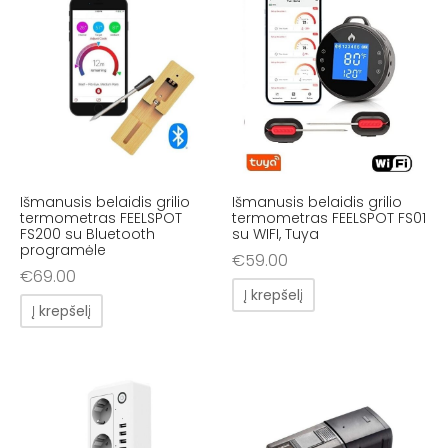
Išmanusis belaidis grilio
Išmanusis belaidis grilio
termometras FEELSPOT
termometras FEELSPOT FS01
FS200 su Bluetooth
su WIFI, Tuya
programėle
€
59.00
€
69.00
Į krepšelį
Į krepšelį