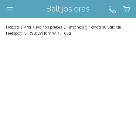
Pradžia
/
Kita
/
Įvairios prekės
/
Išmanioji girlianda su valdikliu
Feelspot FS-RSL02W 10m Wi-fi, Tuya