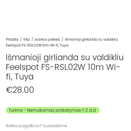
Pradžia
/
Kita
/
Įvairios prekės
/
Išmanioji girlianda su valdikliu
Feelspot FS-RSL02W 10m Wi-fi, Tuya
Išmanioji girlianda su valdikliu
Feelspot FS-RSL02W 10m Wi-
fi, Tuya
€
28.00
Turime
Reikia pagalbos? Susisiekime: