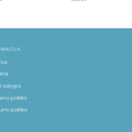
šelį
Į krepšelį
RMACIJA
mus
ktai
mo sąlygos
imo politika
umo politika