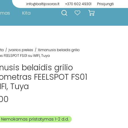
info@baltijosoras.lt
+370 602 49301
Prisijungti
ymas
Kita
ita
/
Įvairios prekės
/
Išmanusis belaidis grilio
 FEELSPOT FS01 su WIFI, Tuya
usis belaidis grilio
ometras FEELSPOT FS01
FI, Tuya
00