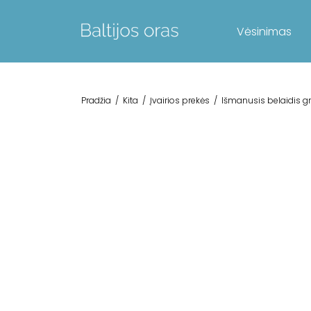
Vėsinimas
Pradžia
/
Kita
/
Įvairios prekės
/
Išmanusis belaidis gr