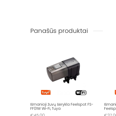
Panašūs produktai
Išmanioji žuvų šėrykla Feelspot FS-
Išmani
FF01W Wi-Fi, Tuya
Feelsp
€
45.00
€
37.0