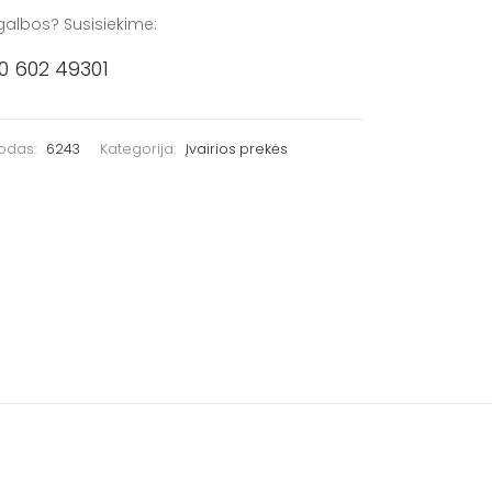
galbos? Susisiekime:
0 602 49301
kodas:
6243
Kategorija:
Įvairios prekės