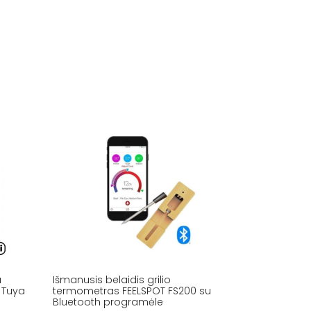
u
Išmanusis belaidis grilio
 Tuya
termometras FEELSPOT FS200 su
Bluetooth programėle