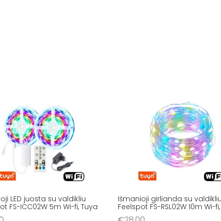
oji LED juosta su valdikliu
Išmanioji girlianda su valdikli
ot FS-ICC02W 5m Wi-fi, Tuya
Feelspot FS-RSL02W 10m Wi-fi,
0
€
28.00