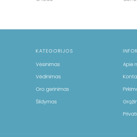
Į krepšelį
Į krep
KATEGORIJOS
INFO
Vėsinimas
Apie 
Vėdinimas
Konta
Oro gerinimas
Pirki
Šildymas
Grąžin
Privat