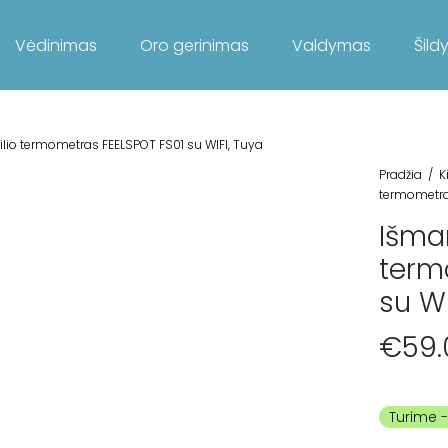
Vėdinimas
Oro gerinimas
Valdymas
Šild
ilio termometras FEELSPOT FS01 su WIFI, Tuya
Pradžia
/
K
termometras
Išman
term
su WI
€
59.
Turime