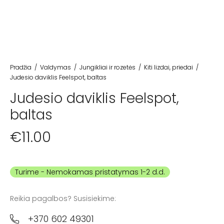
Pradžia
/
Valdymas
/
Jungikliai ir rozetės
/
Kiti lizdai, priedai
/
Judesio daviklis Feelspot, baltas
Judesio daviklis Feelspot,
baltas
€
11.00
Turime
Reikia pagalbos? Susisiekime:
+370 602 49301