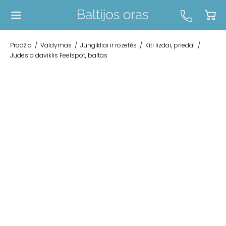
Pradžia
/
Valdymas
/
Jungikliai ir rozetės
/
Kiti lizdai, priedai
/
Judesio daviklis Feelspot, baltas