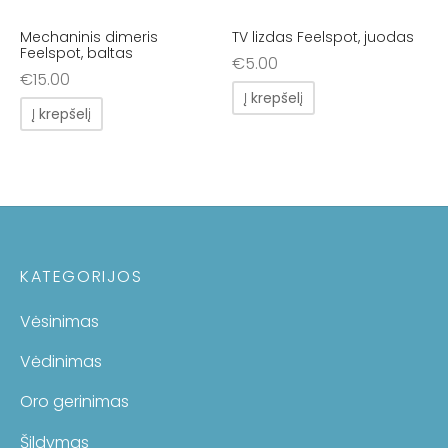
Mechaninis dimeris
TV lizdas Feelspot, juodas
Feelspot, baltas
€
5.00
€
15.00
Į krepšelį
Į krepšelį
KATEGORIJOS
Vėsinimas
Vėdinimas
Oro gerinimas
Šildymas