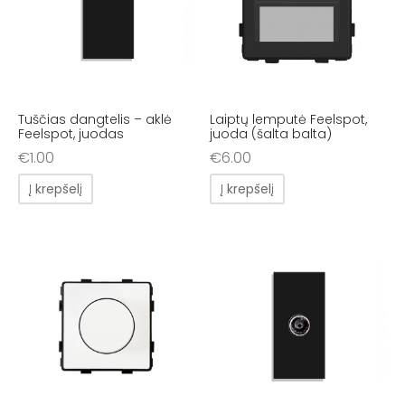
Tuščias dangtelis – aklė
Laiptų lemputė Feelspot,
Feelspot, juodas
juoda (šalta balta)
€
1.00
€
6.00
Į krepšelį
Į krepšelį