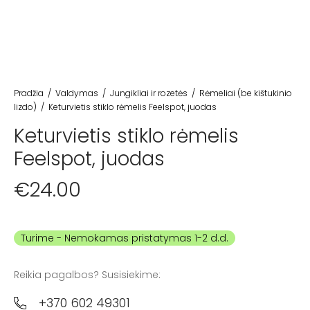
Pradžia
/
Valdymas
/
Jungikliai ir rozetės
/
Rėmeliai (be kištukinio
lizdo)
/
Keturvietis stiklo rėmelis Feelspot, juodas
Keturvietis stiklo rėmelis
Feelspot, juodas
€
24.00
Turime
Reikia pagalbos? Susisiekime:
+370 602 49301