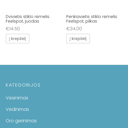
Dvivietis stiklo rėmelis
Penkiavietis stiklo rėmelis
Feelspot, juodas
Feelspot, pilkas
€
14.50
€
34.00
Į krepšelį
Į krepšelį
KATEGORIJOS
Vėsinimas
Vėdinimas
Oro gerinimas