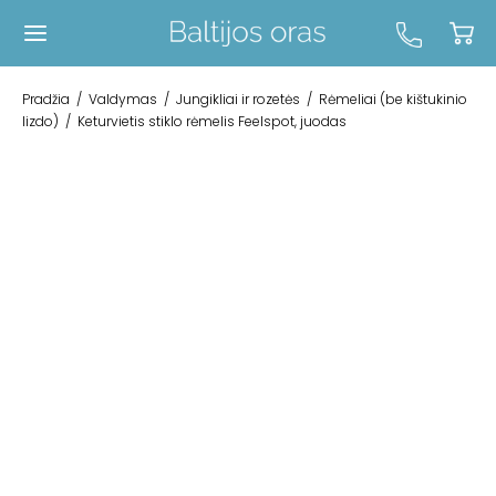
Pradžia
/
Valdymas
/
Jungikliai ir rozetės
/
Rėmeliai (be kištukinio
lizdo)
/
Keturvietis stiklo rėmelis Feelspot, juodas